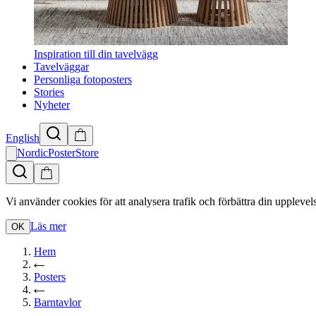
Inspiration till din tavelvägg
Tavelväggar
Personliga fotoposters
Stories
Nyheter
English
NordicPosterStore
Vi använder cookies för att analysera trafik och förbättra din upplevel
Läs mer
OK
Hem
Posters
Barntavlor