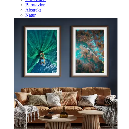
Barntavlor
Abstrakt
Natur