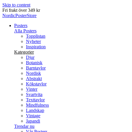
Skip to content
Fri frakt över 349 kr
NordicPosterStore
Posters
Alla Posters
Topplistan
Nyheter
Inspiration
Kategorier
Djur
Botanisk
Barntavlor
Nordisk
Abstrakt
Kökstavlor
Vinter
Svartvita
Texttavlor
Mindfulness
Landskap
Vintage
Japandi
Trendar nu
Vår Posters