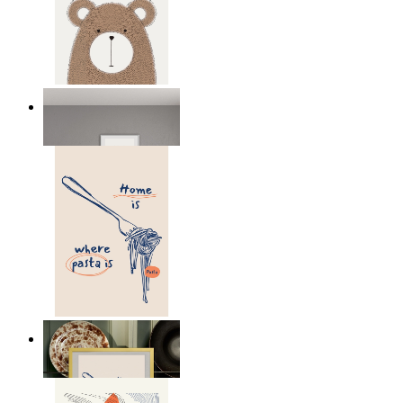
Nordic Bear
Ab
14,95 €
Home Is Where Pasta Is
Ab
14,95 €