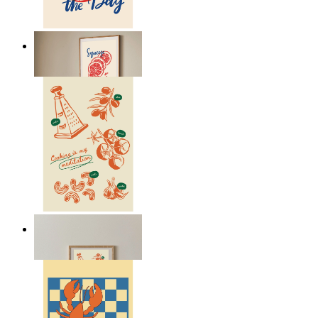
Citrus Energy
Ab
14,95 €
Cooking Meditation
Ab
14,95 €