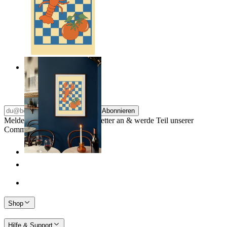
Lobster & Tomatoes
Ab
14,95 €
Abonnieren
Melde dich für unseren Newsletter an & werde Teil unserer
Community
Shop
Hilfe & Support