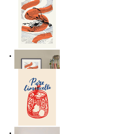
Seafood Study
Ab
14,95 €
Lemon Aperitivo