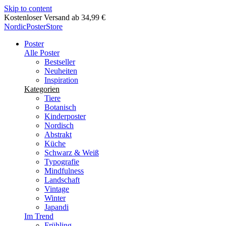
Skip to content
Kostenloser Versand ab 34,99 €
NordicPosterStore
Poster
Alle Poster
Bestseller
Neuheiten
Inspiration
Kategorien
Tiere
Botanisch
Kinderposter
Nordisch
Abstrakt
Küche
Schwarz & Weiß
Typografie
Mindfulness
Landschaft
Vintage
Winter
Japandi
Im Trend
Frühling