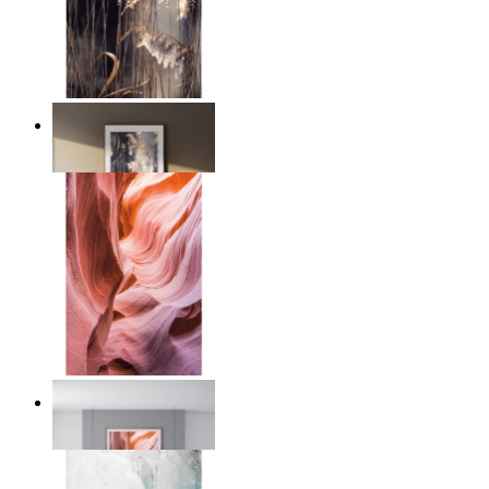
Nordic Reed Glow
Ab
14,95 €
Desert Layers
Ab
14,95 €