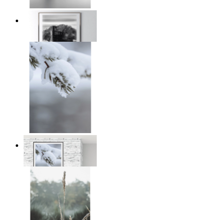
Traces of Time
Ab
14,95 €
Nordic Stillness
Ab
14,95 €