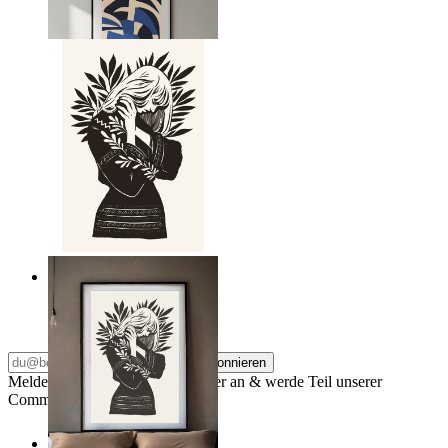
Ab
14,95 €
Nordic Line Art Figure
Ab
14,95 €
Abonnieren
Melde dich für unseren Newsletter an & werde Teil unserer
Community