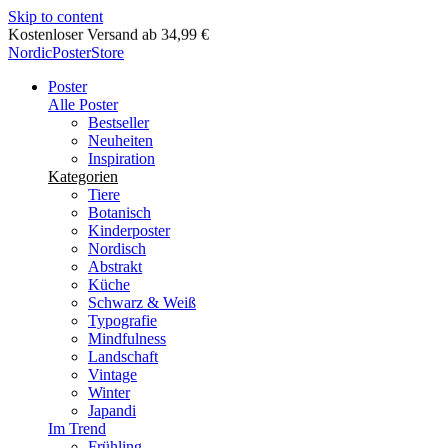
Skip to content
Lieferung in 2-5 Werktagen
NordicPosterStore
Poster
Alle Poster
Bestseller
Neuheiten
Inspiration
Kategorien
Tiere
Botanisch
Kinderposter
Nordisch
Abstrakt
Küche
Schwarz & Weiß
Typografie
Mindfulness
Landschaft
Vintage
Winter
Japandi
Im Trend
Frühling