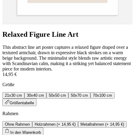
Relaxed Figure Line Art
This abstract line art poster captures a relaxed figure draped over a
textured armchair, drawn in expressive black strokes on a warm
beige background. The minimalist style blends raw artistic energy
with Scandinavian calm, making it a striking yet balanced statement
piece for modern interiors.
14,95 €
Größe
21x30 cm
30x40 cm
50x50 cm
50x70 cm
70x100 cm
Größentabelle
Rahmen
Ohne Rahmen
Holzrahmen
(+
14,95 €
)
Metallrahmen
(+
14,95 €
)
In den Warenkorb