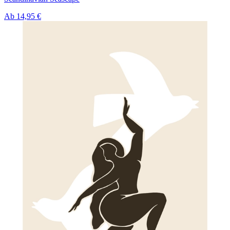
Ab
14,95 €