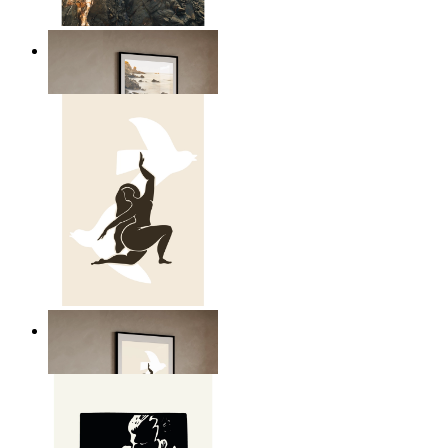
Scandinavian Seascape
Ab
14,95 €
Nordic Freedom Poster
Ab
14,95 €