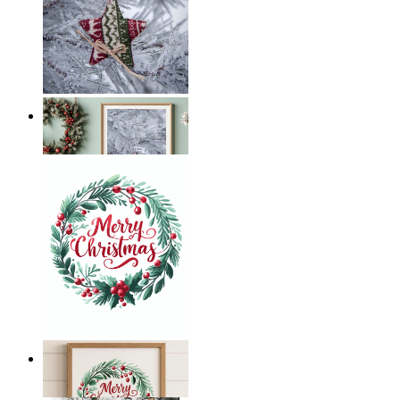
Frosted Star
Ab
14,95 €
Merry Christmas
Ab
14,95 €