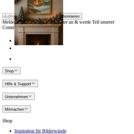
Ab
14,95 €
Abonnieren
Melde dich für unseren Newsletter an & werde Teil unserer
Community
Shop
Hilfe & Support
Unternehmen
Mitmachen
Shop
Inspiration für Bilderwände