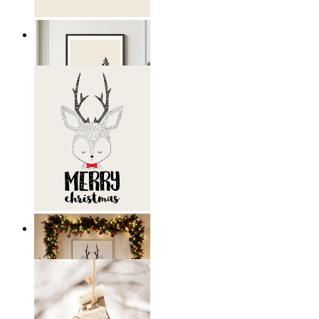
Nordic Retreat
Ab
19,95 €
Scandi Holiday Wall Art
Ab
14,95 €