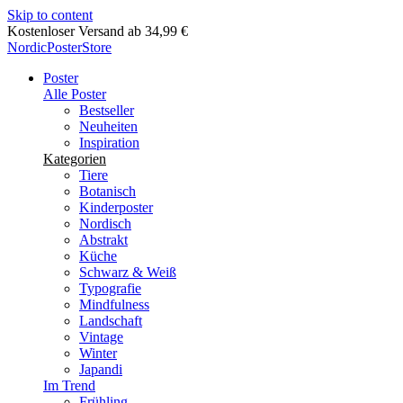
Skip to content
Lieferung in 2-5 Werktagen
NordicPosterStore
Poster
Alle Poster
Bestseller
Neuheiten
Inspiration
Kategorien
Tiere
Botanisch
Kinderposter
Nordisch
Abstrakt
Küche
Schwarz & Weiß
Typografie
Mindfulness
Landschaft
Vintage
Winter
Japandi
Im Trend
Frühling