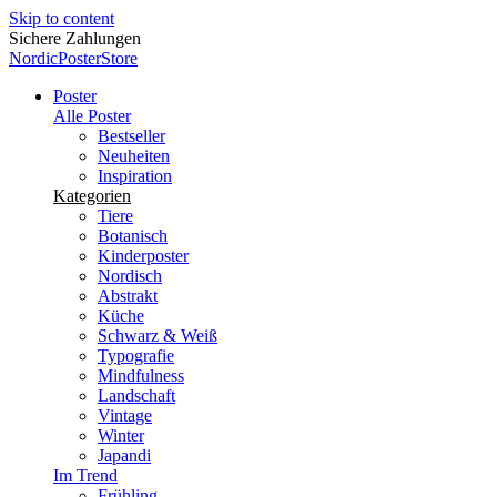
Skip to content
Kostenloser Versand ab 34,99 €
NordicPosterStore
Poster
Alle Poster
Bestseller
Neuheiten
Inspiration
Kategorien
Tiere
Botanisch
Kinderposter
Nordisch
Abstrakt
Küche
Schwarz & Weiß
Typografie
Mindfulness
Landschaft
Vintage
Winter
Japandi
Im Trend
Frühling