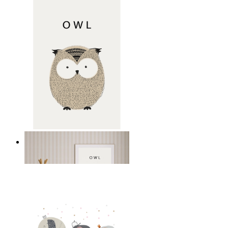
Gentle Owl
Ab
14,95 €