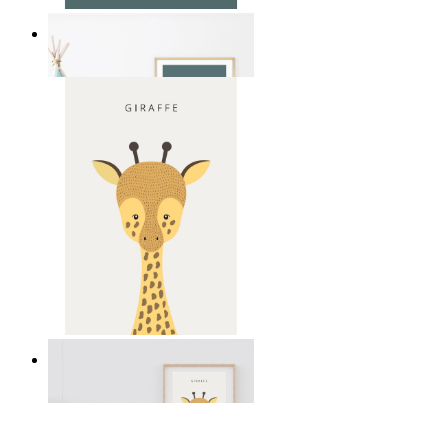
Soft Jungle Elephant
Ab
14,95 €
Gentle Giraffe
Ab
14,95 €