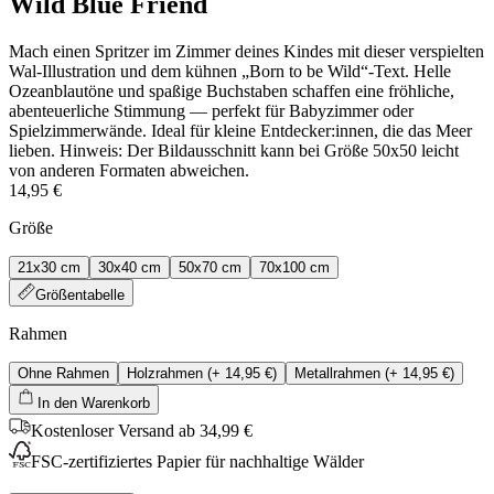
Wild Blue Friend
Mach einen Spritzer im Zimmer deines Kindes mit dieser verspielten
Wal-Illustration und dem kühnen „Born to be Wild“-Text. Helle
Ozeanblautöne und spaßige Buchstaben schaffen eine fröhliche,
abenteuerliche Stimmung — perfekt für Babyzimmer oder
Spielzimmerwände. Ideal für kleine Entdecker:innen, die das Meer
lieben. Hinweis: Der Bildausschnitt kann bei Größe 50x50 leicht
von anderen Formaten abweichen.
14,95 €
Größe
21x30 cm
30x40 cm
50x70 cm
70x100 cm
Größentabelle
Rahmen
Ohne Rahmen
Holzrahmen
(+
14,95 €
)
Metallrahmen
(+
14,95 €
)
In den Warenkorb
Kostenloser Versand ab 34,99 €
FSC-zertifiziertes Papier für nachhaltige Wälder