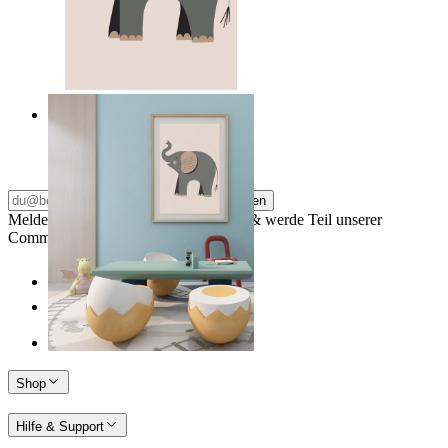
Quiet Elephant
Ab
14,95 €
Abonnieren
Melde dich für unseren Newsletter an & werde Teil unserer
Community
Shop
Hilfe & Support