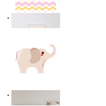
Happy Elephant Heart Art
Ab
14,95 €
Minimal Elephant Children Print
Ab
14,95 €