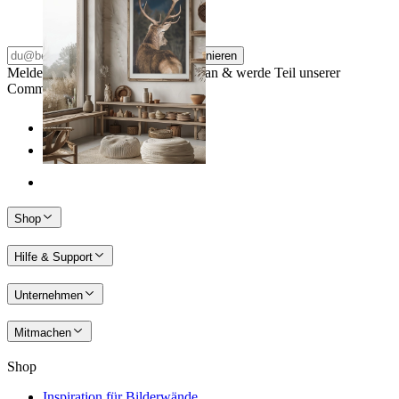
Ab
14,95 €
Abonnieren
Melde dich für unseren Newsletter an & werde Teil unserer
Community
Shop
Hilfe & Support
Unternehmen
Mitmachen
Shop
Inspiration für Bilderwände