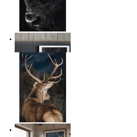
Wild Gaze
Ab
14,95 €
Nordic Deer ll