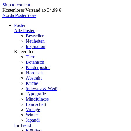
Skip to content
Lieferung in 2-5 Werktagen
NordicPosterStore
Poster
Alle Poster
Bestseller
Neuheiten
Inspiration
Kategorien
Tiere
Botanisch
Kinderposter
Nordisch
Abstrakt
Küche
Schwarz & Weiß
Typografie
Mindfulness
Landschaft
Vintage
Winter
Japandi
Im Trend
Frühling