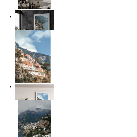
Coastal Architecture
Ab
14,95 €
Coastal Village
Ab
14,95 €