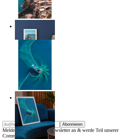
Endless Summer
Ab
14,95 €
Ocean Spiral
Ab
14,95 €
Abonnieren
Melde dich für unseren Newsletter an & werde Teil unserer
Community