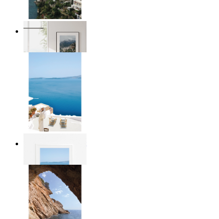
Homes by the Sea
Ab
14,95 €
Mediterranean Light
Ab
14,95 €