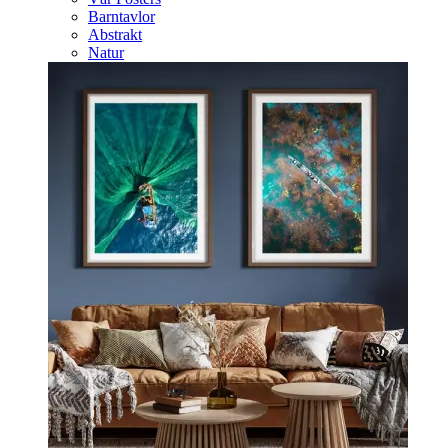
Barntavlor
Abstrakt
Natur