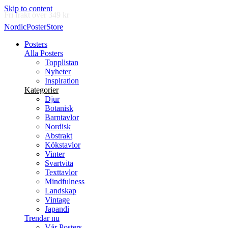
Skip to content
Leverans inom 2-5 arbetsdagar
NordicPosterStore
Posters
Alla Posters
Topplistan
Nyheter
Inspiration
Kategorier
Djur
Botanisk
Barntavlor
Nordisk
Abstrakt
Kökstavlor
Vinter
Svartvita
Texttavlor
Mindfulness
Landskap
Vintage
Japandi
Trendar nu
Vår Posters