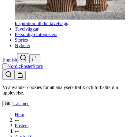
Inspiration till din tavelvägg
Tavelväggar
Personliga fotoposters
Stories
Nyheter
English
NordicPosterStore
Vi använder cookies för att analysera trafik och förbättra din
upplevelse.
Läs mer
OK
Hem
Posters
Abstrakt