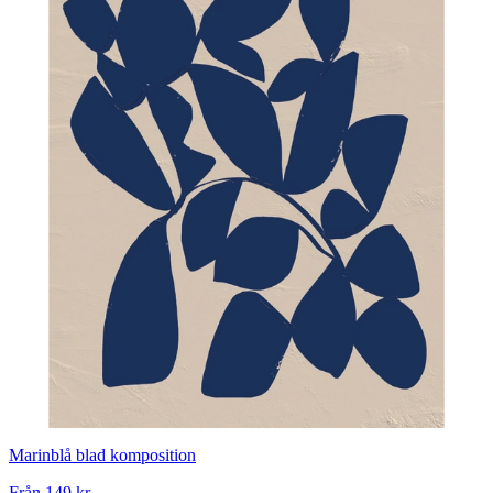
Marinblå blad komposition
Från
149 kr