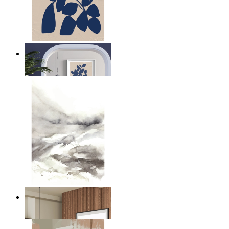
Marinblå blad komposition
Från
149 kr
Nordisk dimma lager
Från
149 kr