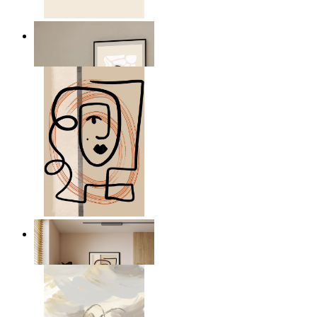
Abstrakt stillhet figur
Från
149 kr
Grafiskt porträtt
Från
149 kr