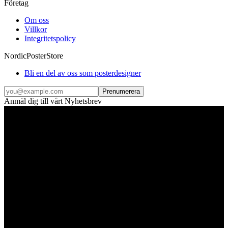
Företag
Om oss
Villkor
Integritetspolicy
NordicPosterStore
Bli en del av oss som posterdesigner
Prenumerera
Anmäl dig till vårt Nyhetsbrev