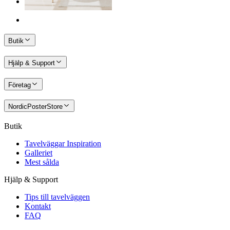
Butik
Hjälp & Support
Företag
NordicPosterStore
Butik
Tavelväggar Inspiration
Galleriet
Mest sålda
Hjälp & Support
Tips till tavelväggen
Kontakt
FAQ