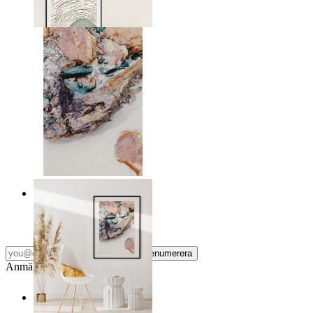
Från
149 kr
Nordisk yta
Från
149 kr
Prenumerera
Anmäl dig till vårt Nyhetsbrev