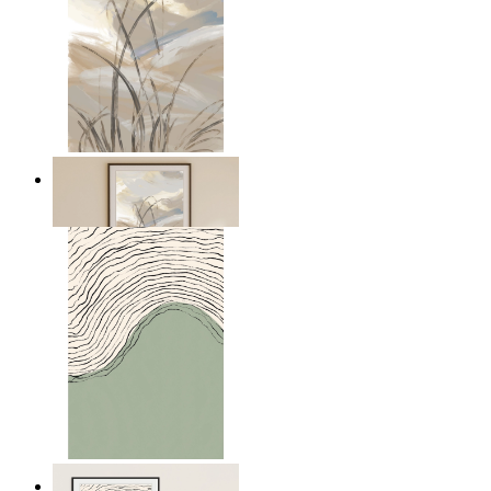
Mjukt landskap
Från
149 kr
Grön horisont