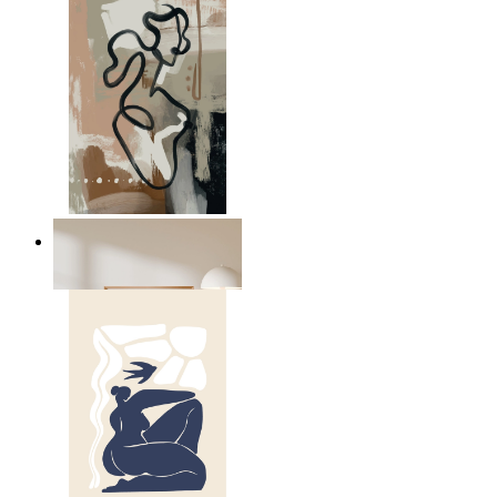
Modern abstrakt rörelse
Från
149 kr