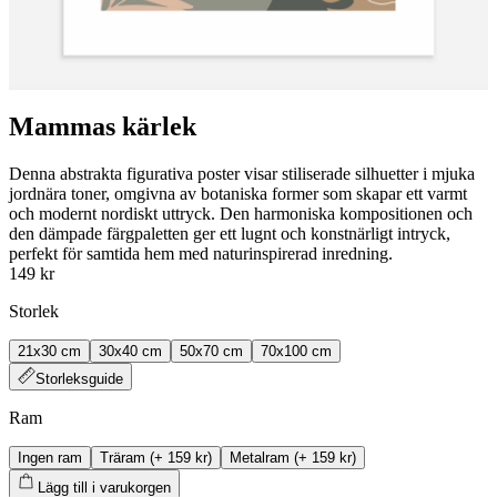
Mammas kärlek
Denna abstrakta figurativa poster visar stiliserade silhuetter i mjuka
jordnära toner, omgivna av botaniska former som skapar ett varmt
och modernt nordiskt uttryck. Den harmoniska kompositionen och
den dämpade färgpaletten ger ett lugnt och konstnärligt intryck,
perfekt för samtida hem med naturinspirerad inredning.
149 kr
Storlek
21x30 cm
30x40 cm
50x70 cm
70x100 cm
Storleksguide
Ram
Ingen ram
Träram
(+
159 kr
)
Metalram
(+
159 kr
)
Lägg till i varukorgen