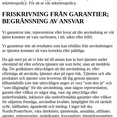
sekretesspolicy. För att se vår sekretesspolicy.
FRISKRIVNING FRÅN GARANTIER;
BEGRÄNSNING AV ANSVAR
Vi garanterar inte, representerar eller lovar att din användning av vår
tjänst kommer att vara oavbruten, i tid, säker eller felfri.
Vi garanterar inte att resultaten som kan erhållas från användningen
av tjänsten kommer att vara korrekta eller pålitliga.
Du går med på att vi från tid till annan kan ta bort tjänsten under
obestämd tid eller avbryta tjänsten när som helst, utan att meddela
dig. Du godkänner uttryckligen att din användning av, eller
oförmåga att använda, tjänsten sker på egen risk. Tjänsten och alla
produkter och tjänster som levereras till dig genom tjänsten
tillhandahålls (om inte uttryckligen anges av oss) "som den är" och
"som tillgänglig" för din användning, utan någon representation,
garanti eller villkor av något slag, vare sig uttryckliga eller
underförstådda, inklusive alla underförstådda garantier eller villkor
för säljarens förmåga, användbar kvalitet, lämplighet för ett särskilt
syfte, hållbarhet, äganderätt och intrång. I inget fall ska
NordicPosterStore, våra direktörer, tjänstemän, anställda, affiliater,
agenter, entreprenörer, praktikanter, leverantörer, tjänsteleverantörer