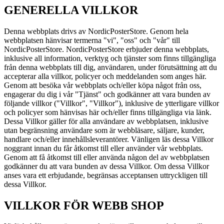
GENERELLA VILLKOR
Denna webbplats drivs av NordicPosterStore. Genom hela
webbplatsen hänvisar termerna "vi", "oss" och "vår" till
NordicPosterStore. NordicPosterStore erbjuder denna webbplats,
inklusive all information, verktyg och tjänster som finns tillgängliga
från denna webbplats till dig, användaren, under förutsättning att du
accepterar alla villkor, policyer och meddelanden som anges här.
Genom att besöka vår webbplats och/eller köpa något från oss,
engagerar du dig i vår "Tjänst" och godkänner att vara bunden av
följande villkor ("Villkor", "Villkor"), inklusive de ytterligare villkor
och policyer som hänvisas här och/eller finns tillgängliga via länk.
Dessa Villkor gäller för alla användare av webbplatsen, inklusive
utan begränsning användare som är webbläsare, säljare, kunder,
handlare och/eller innehållsleverantörer. Vänligen läs dessa Villkor
noggrant innan du får åtkomst till eller använder vår webbplats.
Genom att få åtkomst till eller använda någon del av webbplatsen
godkänner du att vara bunden av dessa Villkor. Om dessa Villkor
anses vara ett erbjudande, begränsas acceptansen uttryckligen till
dessa Villkor.
VILLKOR FÖR WEBB SHOP