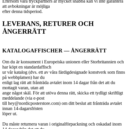
Eftersom våra tryckpartners är mycket snabba kan vi inte garantera
att avbokningar är möjliga
efter denna tidsperiod.
LEVERANS, RETURER OCH
ÅNGERRÄTT
KATALOGAFFISCHER — ÅNGERRÄTT
Om du är konsument i Europeiska unionen eller Storbritannien och
har köpt en standardaffisch
ur vår katalog (dvs. ett av våra färdigdesignade konstverk som finns
på webbplatsen) har du
enligt lag rätt att frånträda avtalet inom 14 dagar från det att du
mottagit varan, utan att
ange något skäl. För att utöva denna rätt, skicka ett tydligt skriftligt
meddelande (via e-post
till hey@nordicposterstore.com) om ditt beslut att frånträda avtalet
innan 14-dagarsfristen
löper ut.
Du måste returnera varan i originalförpackning och oskadad inom