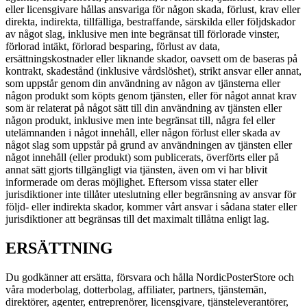
eller licensgivare hållas ansvariga för någon skada, förlust, krav eller
direkta, indirekta, tillfälliga, bestraffande, särskilda eller följdskador
av något slag, inklusive men inte begränsat till förlorade vinster,
förlorad intäkt, förlorad besparing, förlust av data,
ersättningskostnader eller liknande skador, oavsett om de baseras på
kontrakt, skadestånd (inklusive vårdslöshet), strikt ansvar eller annat,
som uppstår genom din användning av någon av tjänsterna eller
någon produkt som köpts genom tjänsten, eller för något annat krav
som är relaterat på något sätt till din användning av tjänsten eller
någon produkt, inklusive men inte begränsat till, några fel eller
utelämnanden i något innehåll, eller någon förlust eller skada av
något slag som uppstår på grund av användningen av tjänsten eller
något innehåll (eller produkt) som publicerats, överförts eller på
annat sätt gjorts tillgängligt via tjänsten, även om vi har blivit
informerade om deras möjlighet. Eftersom vissa stater eller
jurisdiktioner inte tillåter uteslutning eller begränsning av ansvar för
följd- eller indirekta skador, kommer vårt ansvar i sådana stater eller
jurisdiktioner att begränsas till det maximalt tillåtna enligt lag.
ERSÄTTNING
Du godkänner att ersätta, försvara och hålla NordicPosterStore och
våra moderbolag, dotterbolag, affiliater, partners, tjänstemän,
direktörer, agenter, entreprenörer, licensgivare, tjänsteleverantörer,