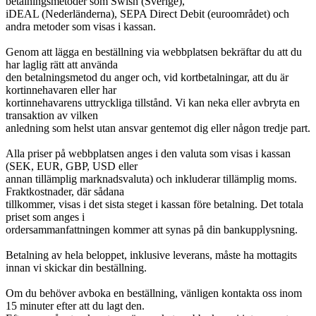
betalningsmetoder som Swish (Sverige),
iDEAL (Nederländerna), SEPA Direct Debit (euroområdet) och
andra metoder som visas i kassan.
Genom att lägga en beställning via webbplatsen bekräftar du att du
har laglig rätt att använda
den betalningsmetod du anger och, vid kortbetalningar, att du är
kortinnehavaren eller har
kortinnehavarens uttryckliga tillstånd. Vi kan neka eller avbryta en
transaktion av vilken
anledning som helst utan ansvar gentemot dig eller någon tredje part.
Alla priser på webbplatsen anges i den valuta som visas i kassan
(SEK, EUR, GBP, USD eller
annan tillämplig marknadsvaluta) och inkluderar tillämplig moms.
Fraktkostnader, där sådana
tillkommer, visas i det sista steget i kassan före betalning. Det totala
priset som anges i
ordersammanfattningen kommer att synas på din bankupplysning.
Betalning av hela beloppet, inklusive leverans, måste ha mottagits
innan vi skickar din beställning.
Om du behöver avboka en beställning, vänligen kontakta oss inom
15 minuter efter att du lagt den.