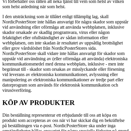
Vi förbehåller oss rätten att neka tjänst till vem som helst av vilken
som helst anledning när som helst.
I den utsträckning som är tillåtet enligt tillämplig lag, skall
NordicPosterStore inte hållas ansvarigt för några skador som uppstår
vid användning eller oförmåga att använda webbplatsen, inklusive
skador orsakade av skadlig programvara, virus eller någon
felaktighet eller ofullständighet av sådan information eller
webbplatsen, om inte skadan är resultatet av uppsåtlig brottslighet
eller grov vårdslöshet från NordicPosterStores sida.
NordicPosterStore skall vidare inte hållas ansvarigt för skador som
uppstår vid användning av (eller oförmåga att använda) elektroniska
kommunikationsmedel med denna webbplats, inklusive - men inte
begränsat till - skador som orsakas av misslyckande eller försening
vid leverans av elektroniska kommunikationer, avlyssning eller
manipulering av elektroniska kommunikationer av tredje part eller
datorprogram som används för elektronisk kommunikation och
virusöverföring.
KÖP AV PRODUKTER
Din beställning representerar ett erbjudande till oss att köpa en
produkt som accepteras av oss när vi har skickat dig en bekräftelse
på beställningen via e-post. NordicPosterStore ska under inga
omständigheter hållas ansvarigt för några speciella förluster på grund