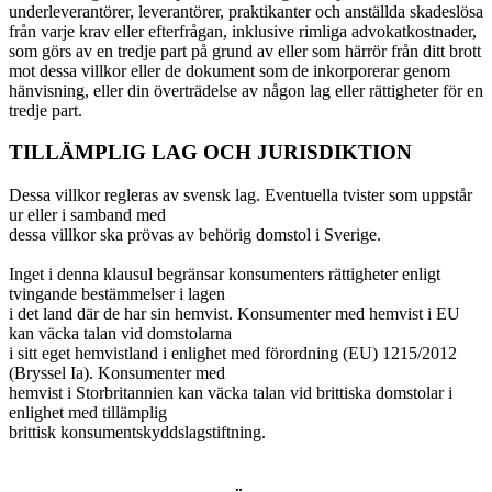
underleverantörer, leverantörer, praktikanter och anställda skadeslösa
från varje krav eller efterfrågan, inklusive rimliga advokatkostnader,
som görs av en tredje part på grund av eller som härrör från ditt brott
mot dessa villkor eller de dokument som de inkorporerar genom
hänvisning, eller din överträdelse av någon lag eller rättigheter för en
tredje part.
TILLÄMPLIG LAG OCH JURISDIKTION
Dessa villkor regleras av svensk lag. Eventuella tvister som uppstår
ur eller i samband med
dessa villkor ska prövas av behörig domstol i Sverige.
Inget i denna klausul begränsar konsumenters rättigheter enligt
tvingande bestämmelser i lagen
i det land där de har sin hemvist. Konsumenter med hemvist i EU
kan väcka talan vid domstolarna
i sitt eget hemvistland i enlighet med förordning (EU) 1215/2012
(Bryssel Ia). Konsumenter med
hemvist i Storbritannien kan väcka talan vid brittiska domstolar i
enlighet med tillämplig
brittisk konsumentskyddslagstiftning.