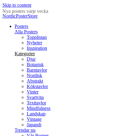
Skip to content
Nya posters varje vecka
NordicPosterStore
Posters
Alla Posters
Topplistan
Nyheter
Inspiration
Kategorier
Djur
Botanisk
Barntavlor
Nordisk
Abstrakt
Kökstavlor
Vinter
Svartvita
Texttavlor
Mindfulness
Landskap
Vintage
Japandi
Trendar nu
Vår Posters