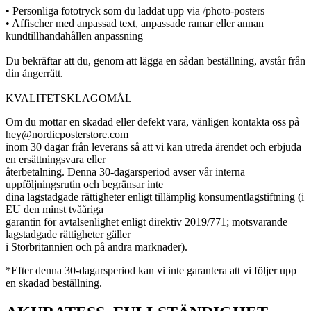
• Personliga fototryck som du laddat upp via /photo-posters
• Affischer med anpassad text, anpassade ramar eller annan
kundtillhandahållen anpassning
Du bekräftar att du, genom att lägga en sådan beställning, avstår från
din ångerrätt.
KVALITETSKLAGOMÅL
Om du mottar en skadad eller defekt vara, vänligen kontakta oss på
hey@nordicposterstore.com
inom 30 dagar från leverans så att vi kan utreda ärendet och erbjuda
en ersättningsvara eller
återbetalning. Denna 30-dagarsperiod avser vår interna
uppföljningsrutin och begränsar inte
dina lagstadgade rättigheter enligt tillämplig konsumentlagstiftning (i
EU den minst tvååriga
garantin för avtalsenlighet enligt direktiv 2019/771; motsvarande
lagstadgade rättigheter gäller
i Storbritannien och på andra marknader).
*Efter denna 30-dagarsperiod kan vi inte garantera att vi följer upp
en skadad beställning.