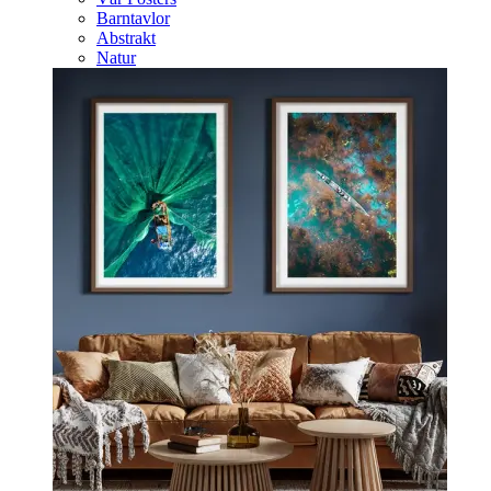
Barntavlor
Abstrakt
Natur