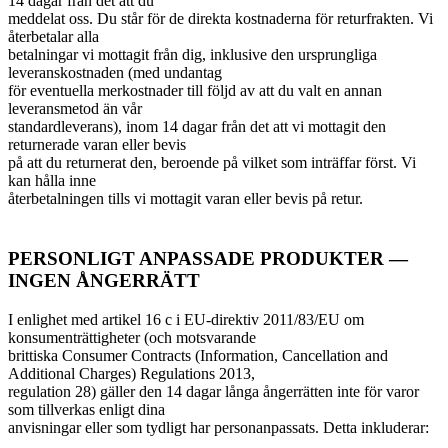
14 dagar från det att du
meddelat oss. Du står för de direkta kostnaderna för returfrakten. Vi
återbetalar alla
betalningar vi mottagit från dig, inklusive den ursprungliga
leveranskostnaden (med undantag
för eventuella merkostnader till följd av att du valt en annan
leveransmetod än vår
standardleverans), inom 14 dagar från det att vi mottagit den
returnerade varan eller bevis
på att du returnerat den, beroende på vilket som inträffar först. Vi
kan hålla inne
återbetalningen tills vi mottagit varan eller bevis på retur.
PERSONLIGT ANPASSADE PRODUKTER —
INGEN ÅNGERRÄTT
I enlighet med artikel 16 c i EU-direktiv 2011/83/EU om
konsumenträttigheter (och motsvarande
brittiska Consumer Contracts (Information, Cancellation and
Additional Charges) Regulations 2013,
regulation 28) gäller den 14 dagar långa ångerrätten inte för varor
som tillverkas enligt dina
anvisningar eller som tydligt har personanpassats. Detta inkluderar: