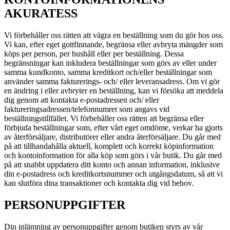
AKURATESS
Vi förbehåller oss rätten att vägra en beställning som du gör hos oss.
Vi kan, efter eget gottfinnande, begränsa eller avbryta mängder som
köps per person, per hushåll eller per beställning. Dessa
begränsningar kan inkludera beställningar som görs av eller under
samma kundkonto, samma kreditkort och/eller beställningar som
använder samma fakturerings- och/ eller leveransadress. Om vi gör
en ändring i eller avbryter en beställning, kan vi försöka att meddela
dig genom att kontakta e-postadressen och/ eller
faktureringsadressen/telefonnumret som angavs vid
beställningstillfället. Vi förbehåller oss rätten att begränsa eller
förbjuda beställningar som, efter vårt eget omdöme, verkar ha gjorts
av återförsäljare, distributörer eller andra återförsäljare. Du går med
på att tillhandahålla aktuell, komplett och korrekt köpinformation
och kontoinformation för alla köp som görs i vår butik. Du går med
på att snabbt uppdatera ditt konto och annan information, inklusive
din e-postadress och kreditkortsnummer och utgångsdatum, så att vi
kan slutföra dina transaktioner och kontakta dig vid behov.
PERSONUPPGIFTER
Din inlämning av personuppgifter genom butiken styrs av vår