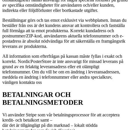
av specifika omständigheter för användaren och/eller kunden,
indirekta eller följdförluster eller bortkastade utgifter.
Beställningar görs och tas emot exklusivt via webbplatsen. Innan du
beställer från oss är det kundens ansvar att kontrollera och fastställa
full förmåga att ta emot produkterna. Korrekt kundadress och
postnummer/ZIP-kod, användarens aktuella telefonnummer och e-
postadress är absolut nödvändiga för att säkerställa en framgångsrik
leverans av produkterna.
All information som efterfrågas på kassan måste fyllas i exakt och
korrekt. NordicPosterStore är inte ansvarigt för missad leverans på
grund av en felaktig leveransadress eller ett olämpligt
telefonnummer. Om du vill be om en ändring i leveransadressen,
meddela en ändring i telefonnummer eller andra specialkrav,
vänligen kontakta oss
BETALNINGAR OCH
BETALNINGSMETODER
Vi använder Stripe som vår betalningsprocessor för att acceptera
kredit- och betalkort samt –
där det är tillgängligt på din marknad – lokalt stödda