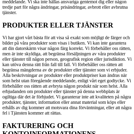
meddelande. Vi ska inte hållas ansvariga gentemot dig eller någon
tredje part för några ändringar, prisändringar, avbrott eller avbrutna
tjänster.
PRODUKTER ELLER TJÄNSTER
Vi har gjort vårt bästa för att visa så exakt som möjligt de färger och
bilder på våra produkter som visas i butiken. Vi kan inte garantera
att din datorskärm visar någon färg korrekt. Vi förbehåller oss rätten,
men är inte skyldiga, att begränsa försäljningen av våra produkter
eller tjänster till någon person, geografisk region eller jurisdiktion. Vi
kan utöva denna rätt från fall till fall. Vi förbehåller oss rätten att
begränsa mängderna av de produkter eller tjänster som vi erbjuder.
Alla beskrivningar av produkter eller produktpriser kan ändras när
som helst utan föregående meddelande, enligt vårt eget godtycke. Vi
förbehåller oss rätten att avbryta någon produkt när som helst. Alla
erbjudanden om produkter eller tjänster på denna webbplats är
ogiltiga där det är förbjudet. Vi garanterar inte att kvaliteten på några
produkter, tjänster, information eller annat material som köps eller
erhålls av dig kommer att motsvara dina förväntningar, eller att några
fel i Tjänsten kommer att rättas.
FAKTURERING OCH
KONTOINFORMATIONENS