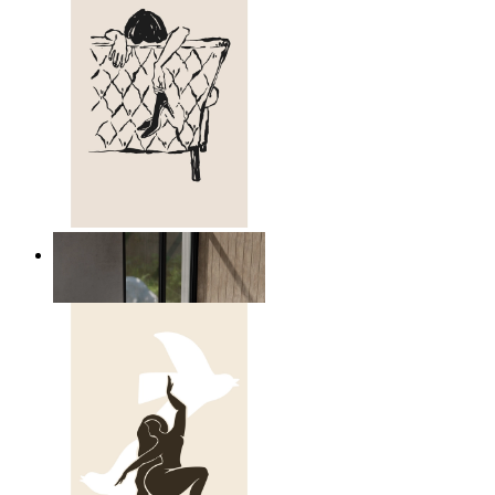
Avslappnad figur linjekonst
Från
149 kr