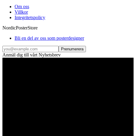
Om oss
Villkor
Integritetspolicy
NordicPosterStore
Bli en del av oss som posterdesigner
Prenumerera
Anmäl dig till vårt Nyhetsbrev