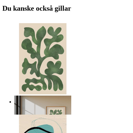
Du kanske också gillar
Nordiska gröna former
Från
149 kr