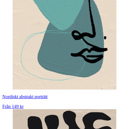
Nordiskt abstrakt porträtt
Från
149 kr