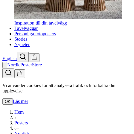
Inspiration till din tavelvägg
Tavelväggar
Personliga fotoposters
Stories
Nyheter
English
NordicPosterStore
Vi använder cookies för att analysera trafik och förbättra din
upplevelse.
Läs mer
OK
Hem
Posters
Nordisk