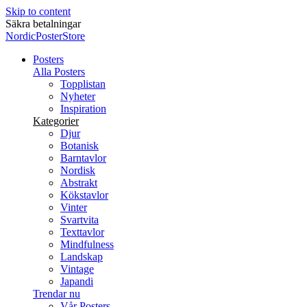
Skip to content
Säkra betalningar
NordicPosterStore
Posters
Alla Posters
Topplistan
Nyheter
Inspiration
Kategorier
Djur
Botanisk
Barntavlor
Nordisk
Abstrakt
Kökstavlor
Vinter
Svartvita
Texttavlor
Mindfulness
Landskap
Vintage
Japandi
Trendar nu
Vår Posters