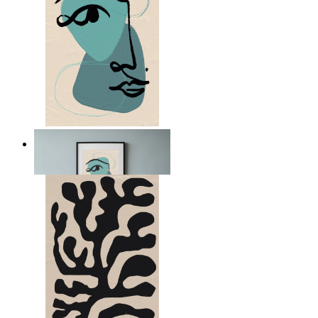
Nordiskt abstrakt porträtt
Från
149 kr