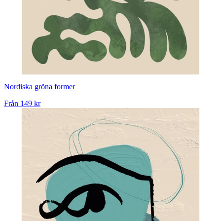
Nordiska gröna former
Från
149 kr