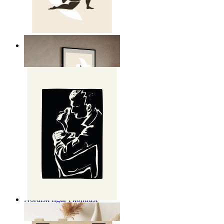
Nordisk frihet poster
Från
149 kr
Nordisk figur i kontrast
Från
149 kr