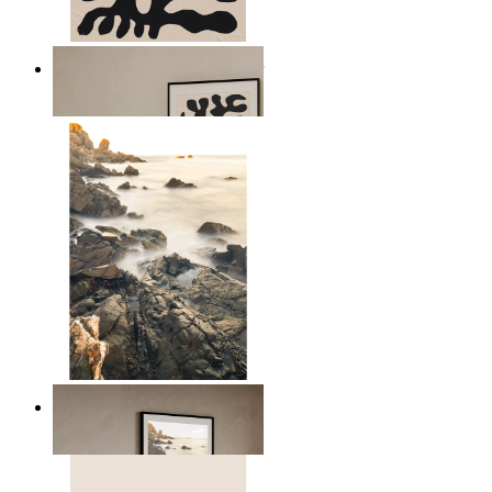
Minimalistiska botaniska linjer
Från
149 kr
Skandinaviskt havs landskap
Från
149 kr