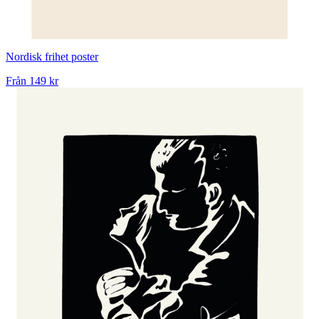
Nordisk frihet poster
Från
149 kr