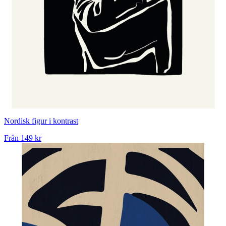
Nordisk figur i kontrast
Från
149 kr