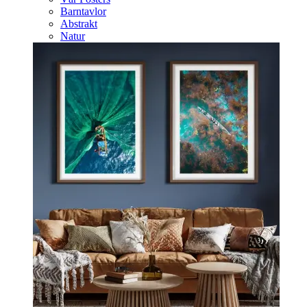
Barntavlor
Abstrakt
Natur