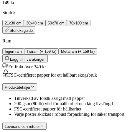
149 kr
Storlek
21x30 cm
30x40 cm
50x70 cm
70x100 cm
Storleksguide
Ram
Ingen ram
Träram
(+
159 kr
)
Metalram
(+
159 kr
)
Lägg till i varukorgen
Fri frakt över 349 kr
FSC-certifierat papper för ett hållbart skogsbruk
Produktdetaljer
Tillverkad av förstklassigt matt papper
200 gsm (80 lb) vikt för hållbarhet och lång livslängd
FSC-certifierat papper för hållbarhet
Varje poster skickas i robust förpackning för säker transport
Leverans och returer