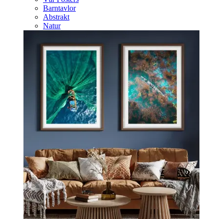
Barntavlor
Abstrakt
Natur