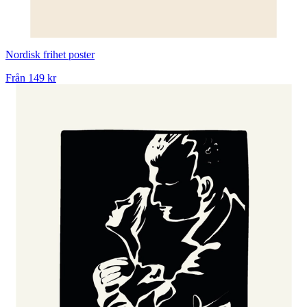
Nordisk frihet poster
Från
149 kr