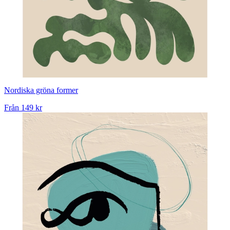
Nordiska gröna former
Från
149 kr