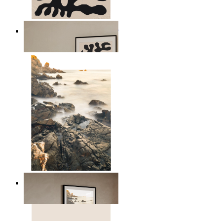
Minimalistiska botaniska linjer
Från
149 kr
Skandinaviskt havs landskap
Från
149 kr