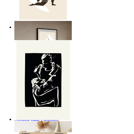
Nordisk frihet poster
Från
149 kr
Nordisk figur i kontrast
Från
149 kr