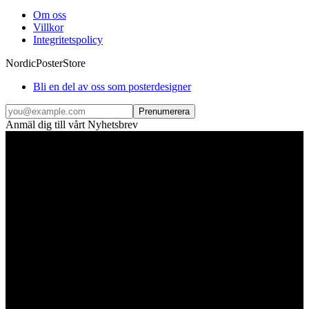
Om oss
Villkor
Integritetspolicy
NordicPosterStore
Bli en del av oss som posterdesigner
Prenumerera
Anmäl dig till vårt Nyhetsbrev