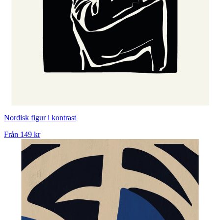
Nordisk figur i kontrast
Från
149 kr