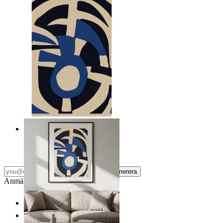
Nordiska frafiska former
Från
149 kr
Prenumerera
Anmäl dig till vårt Nyhetsbrev