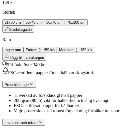
149 kr
Storlek
21x30 cm
30x40 cm
50x70 cm
70x100 cm
Storleksguide
Ram
Ingen ram
Träram
(+
159 kr
)
Metalram
(+
159 kr
)
Lägg till i varukorgen
Fri frakt över 349 kr
FSC-certifierat papper för ett hållbart skogsbruk
Produktdetaljer
Tillverkad av förstklassigt matt papper
200 gsm (80 lb) vikt för hållbarhet och lång livslängd
FSC-certifierat papper för hållbarhet
Varje poster skickas i robust förpackning för säker transport
Leverans och returer