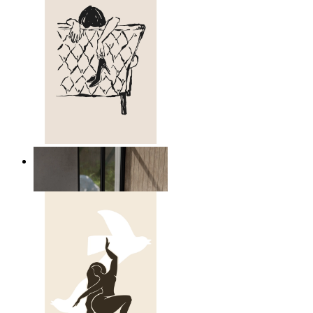
Avslappnad figur linjekonst
Från
149 kr