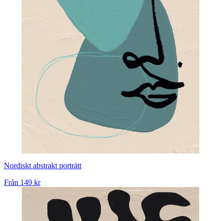
Nordiskt abstrakt porträtt
Från
149 kr