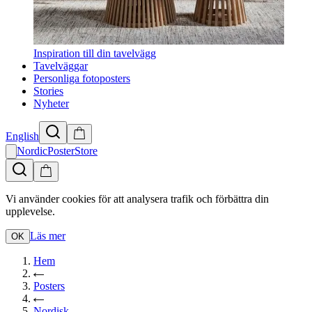
Inspiration till din tavelvägg
Tavelväggar
Personliga fotoposters
Stories
Nyheter
English
NordicPosterStore
Vi använder cookies för att analysera trafik och förbättra din
upplevelse.
Läs mer
OK
Hem
Posters
Nordisk