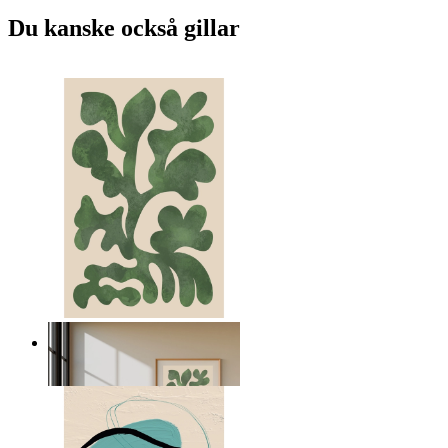
Du kanske också gillar
Nordiska gröna former
Från
149 kr