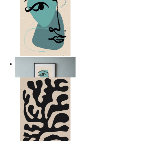
Nordiskt abstrakt porträtt
Från
149 kr