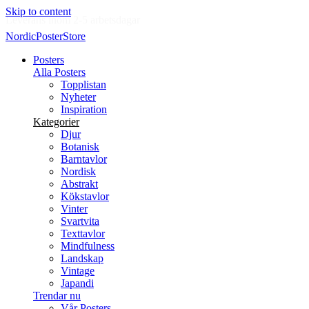
Skip to content
Nya posters varje vecka
NordicPosterStore
Posters
Alla Posters
Topplistan
Nyheter
Inspiration
Kategorier
Djur
Botanisk
Barntavlor
Nordisk
Abstrakt
Kökstavlor
Vinter
Svartvita
Texttavlor
Mindfulness
Landskap
Vintage
Japandi
Trendar nu
Vår Posters