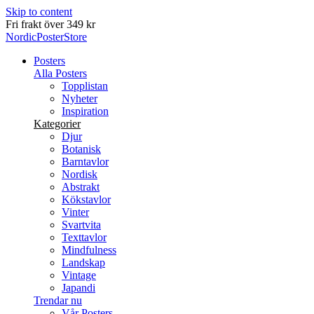
Skip to content
Leverans inom 2-5 arbetsdagar
NordicPosterStore
Posters
Alla Posters
Topplistan
Nyheter
Inspiration
Kategorier
Djur
Botanisk
Barntavlor
Nordisk
Abstrakt
Kökstavlor
Vinter
Svartvita
Texttavlor
Mindfulness
Landskap
Vintage
Japandi
Trendar nu
Vår Posters