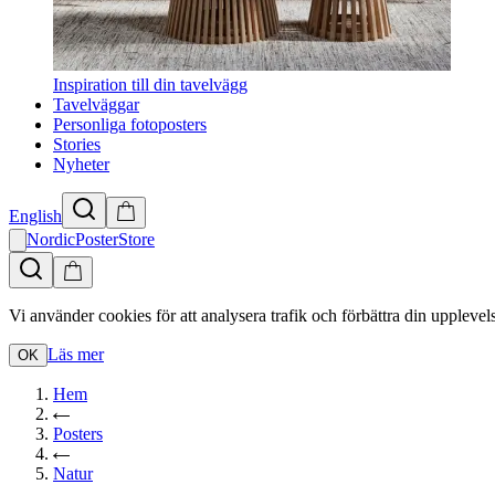
Inspiration till din tavelvägg
Tavelväggar
Personliga fotoposters
Stories
Nyheter
English
NordicPosterStore
Vi använder cookies för att analysera trafik och förbättra din upplevel
Läs mer
OK
Hem
Posters
Natur