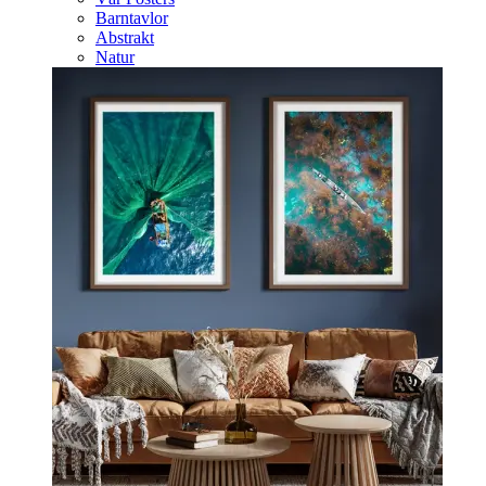
Barntavlor
Abstrakt
Natur