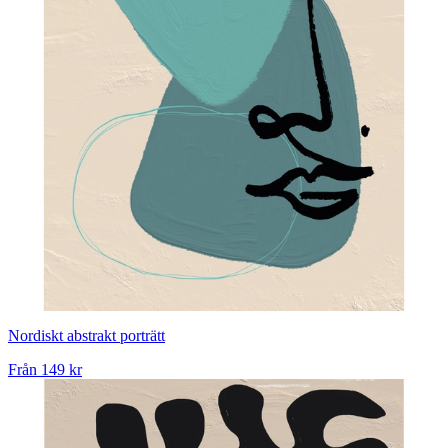
Nordiskt abstrakt porträtt
Från
149 kr