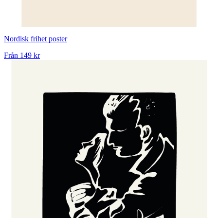
Nordisk frihet poster
Från
149 kr