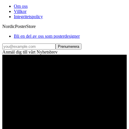
Om oss
Villkor
Integritetspolicy
NordicPosterStore
Bli en del av oss som posterdesigner
Prenumerera
Anmäl dig till vårt Nyhetsbrev