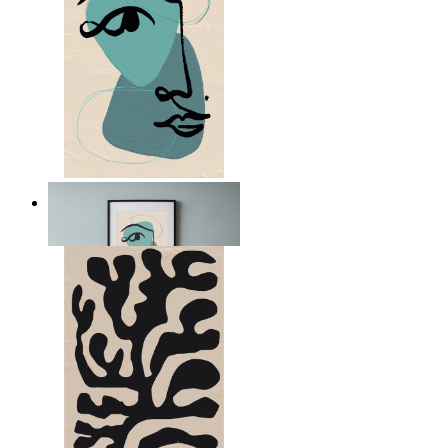
Nordiskt abstrakt porträtt
Från
149 kr