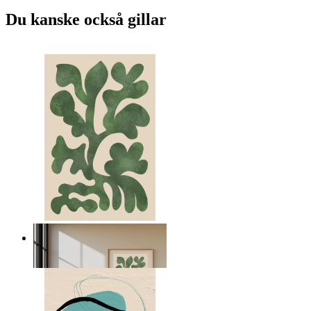
Du kanske också gillar
Nordiska gröna former
Från
149 kr