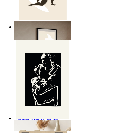
Nordisk frihet poster
Från
149 kr
Nordisk figur i kontrast
Från
149 kr