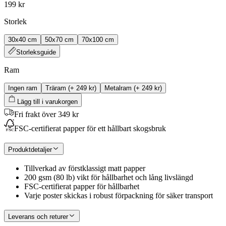
199 kr
Storlek
30x40 cm
50x70 cm
70x100 cm
Storleksguide
Ram
Ingen ram
Träram
(+
249 kr
)
Metalram
(+
249 kr
)
Lägg till i varukorgen
Fri frakt över 349 kr
FSC-certifierat papper för ett hållbart skogsbruk
Produktdetaljer
Tillverkad av förstklassigt matt papper
200 gsm (80 lb) vikt för hållbarhet och lång livslängd
FSC-certifierat papper för hållbarhet
Varje poster skickas i robust förpackning för säker transport
Leverans och returer