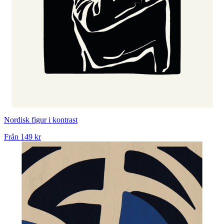
Nordisk figur i kontrast
Från
149 kr