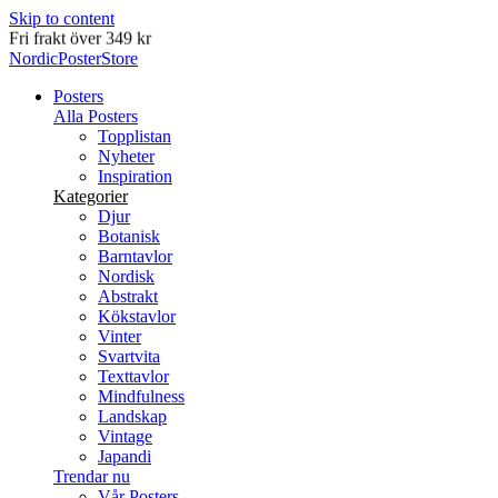
Skip to content
Leverans inom 2-5 arbetsdagar
NordicPosterStore
Posters
Alla Posters
Topplistan
Nyheter
Inspiration
Kategorier
Djur
Botanisk
Barntavlor
Nordisk
Abstrakt
Kökstavlor
Vinter
Svartvita
Texttavlor
Mindfulness
Landskap
Vintage
Japandi
Trendar nu
Vår Posters