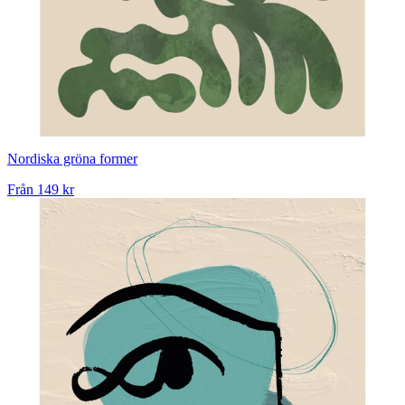
Nordiska gröna former
Från
149 kr