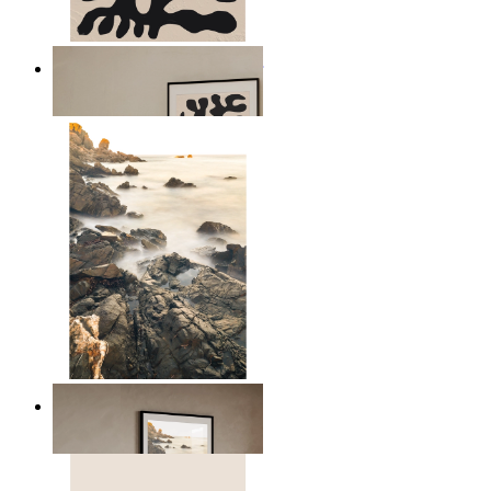
Minimalistiska botaniska linjer
Från
149 kr
Skandinaviskt havs landskap
Från
149 kr