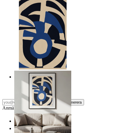
Nordiska frafiska former
Från
149 kr
Prenumerera
Anmäl dig till vårt Nyhetsbrev