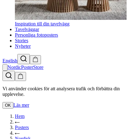
Inspiration till din tavelvägg
Tavelväggar
Personliga fotoposters
Stories
Nyheter
English
NordicPosterStore
Vi använder cookies för att analysera trafik och förbättra din
upplevelse.
Läs mer
OK
Hem
Posters
Nordisk