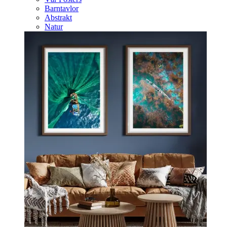
Barntavlor
Abstrakt
Natur