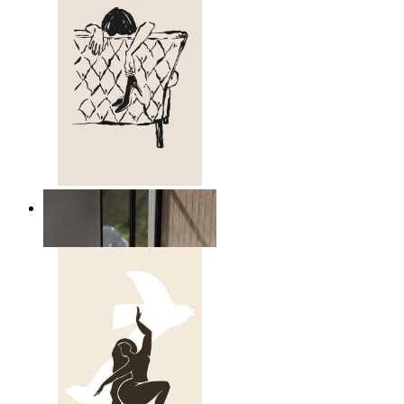
Avslappnad figur linjekonst
Från
149 kr