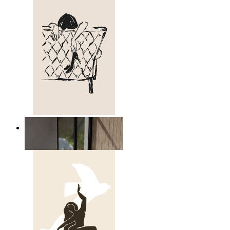
Avslappnad figur linjekonst
Från
149 kr