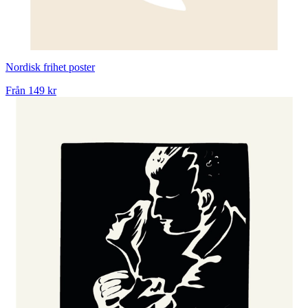
Nordisk frihet poster
Från
149 kr