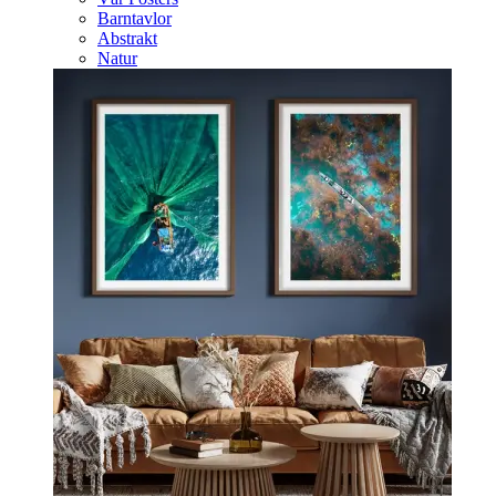
Barntavlor
Abstrakt
Natur