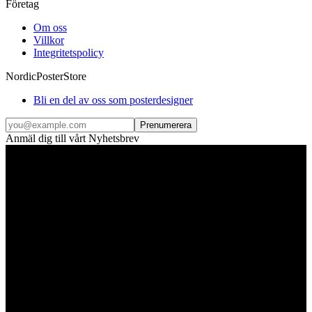
Företag
Om oss
Villkor
Integritetspolicy
NordicPosterStore
Bli en del av oss som posterdesigner
Prenumerera
Anmäl dig till vårt Nyhetsbrev