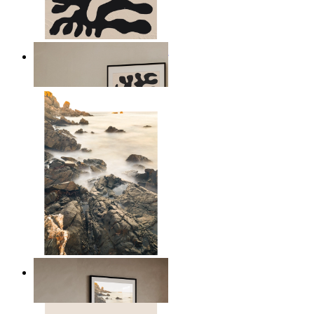
Minimalistiska botaniska linjer
Från
149 kr
Skandinaviskt havs landskap
Från
149 kr