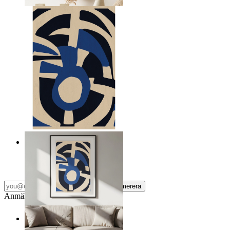
Från
149 kr
Nordiska frafiska former
Från
149 kr
Prenumerera
Anmäl dig till vårt Nyhetsbrev