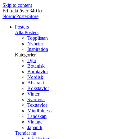
Skip to content
Leverans inom 2-5 arbetsdagar
NordicPosterStore
Posters
Alla Posters
Topplistan
Nyheter
Inspiration
Kategorier
Djur
Botanisk
Barntavlor
Nordisk
Abstrakt
Kökstavlor
Vinter
Svartvita
Texttavlor
Mindfulness
Landskap
Vintage
Japandi
Trendar nu
Vår Posters