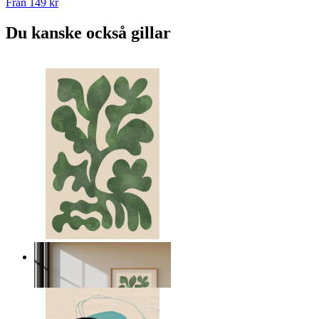
Från
149 kr
Du kanske också gillar
Nordiska gröna former
Från
149 kr