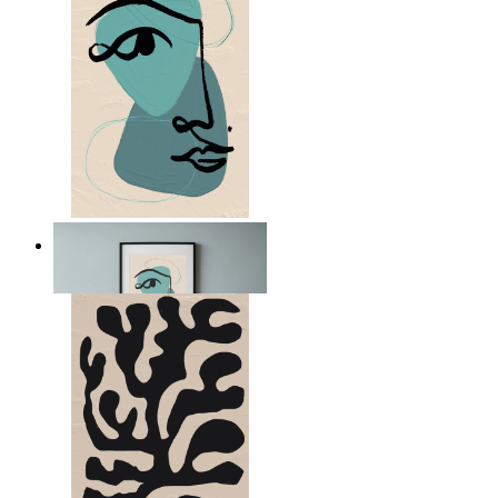
Nordiskt abstrakt porträtt
Från
149 kr