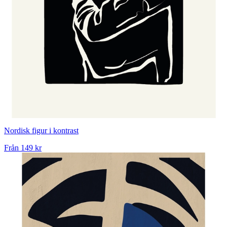
Nordisk figur i kontrast
Från
149 kr