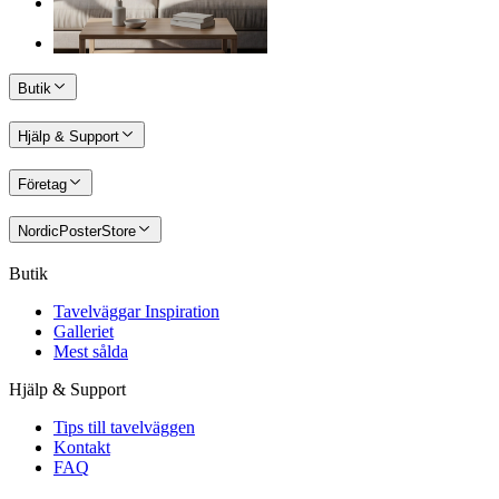
Butik
Hjälp & Support
Företag
NordicPosterStore
Butik
Tavelväggar Inspiration
Galleriet
Mest sålda
Hjälp & Support
Tips till tavelväggen
Kontakt
FAQ