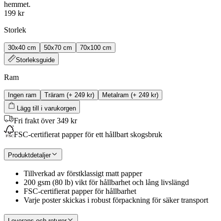
hemmet.
199 kr
Storlek
30x40 cm
50x70 cm
70x100 cm
Storleksguide
Ram
Ingen ram
Träram
(+
249 kr
)
Metalram
(+
249 kr
)
Lägg till i varukorgen
Fri frakt över 349 kr
FSC-certifierat papper för ett hållbart skogsbruk
Produktdetaljer
Tillverkad av förstklassigt matt papper
200 gsm (80 lb) vikt för hållbarhet och lång livslängd
FSC-certifierat papper för hållbarhet
Varje poster skickas i robust förpackning för säker transport
Leverans och returer