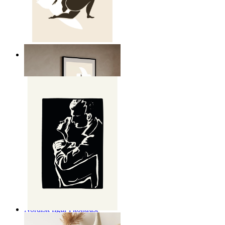
Nordisk frihet poster
Från
149 kr
Nordisk figur i kontrast