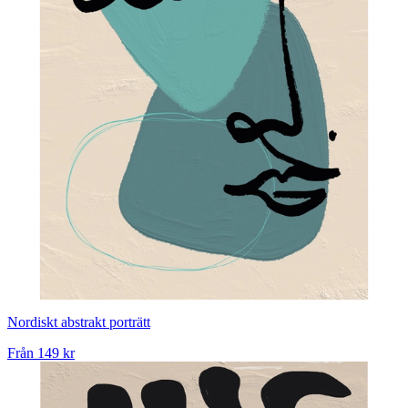
Nordiskt abstrakt porträtt
Från
149 kr