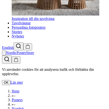
Inspiration till din tavelvägg
Tavelväggar
Personliga fotoposters
Stories
Nyheter
English
NordicPosterStore
Vi använder cookies för att analysera trafik och förbättra din
upplevelse.
Läs mer
OK
Hem
Posters
Nordisk