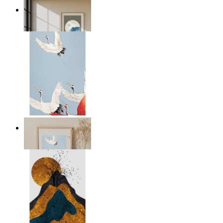
Japandi måne
Från
149 kr
Japandi tranor
Från
299 kr