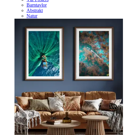
Barntavlor
Abstrakt
Natur