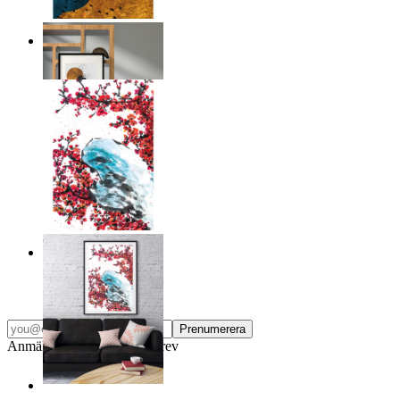
Naturens lager
Från
149 kr
Japandi blossom
Från
149 kr
Prenumerera
Anmäl dig till vårt Nyhetsbrev