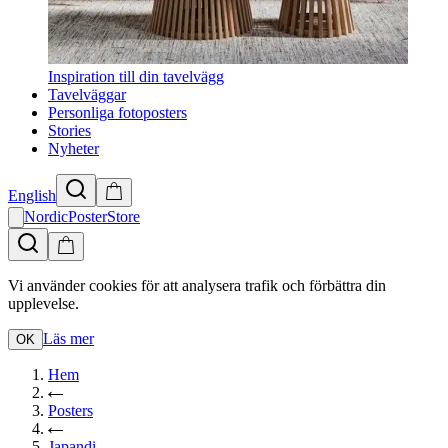
Inspiration till din tavelvägg
Tavelväggar
Personliga fotoposters
Stories
Nyheter
English
NordicPosterStore
Vi använder cookies för att analysera trafik och förbättra din
upplevelse.
Läs mer
OK
Hem
Posters
Japandi