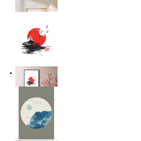
Från
149 kr
Tempel i stillhet
Från
149 kr