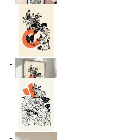
Från
149 kr
Japandi natur
Från
149 kr
Japandi Flora