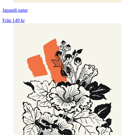
Japandi natur
Från
149 kr