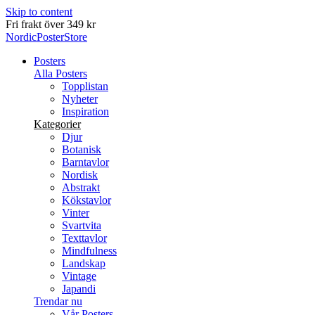
Skip to content
Leverans inom 2-5 arbetsdagar
NordicPosterStore
Posters
Alla Posters
Topplistan
Nyheter
Inspiration
Kategorier
Djur
Botanisk
Barntavlor
Nordisk
Abstrakt
Kökstavlor
Vinter
Svartvita
Texttavlor
Mindfulness
Landskap
Vintage
Japandi
Trendar nu
Vår Posters