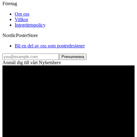
Företag
Om oss
Villkor
Integritetspolicy
NordicPosterStore
Bli en del av oss som posterdesigner
Prenumerera
Anmäl dig till vårt Nyhetsbrev