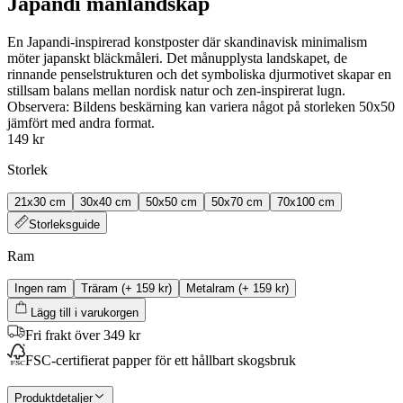
Japandi månlandskap
En Japandi‑inspirerad konstposter där skandinavisk minimalism
möter japanskt bläckmåleri. Det månupplysta landskapet, de
rinnande penselstrukturen och det symboliska djurmotivet skapar en
stillsam balans mellan nordisk natur och zen‑inspirerat lugn.
Observera: Bildens beskärning kan variera något på storleken 50x50
jämfört med andra format.
149 kr
Storlek
21x30 cm
30x40 cm
50x50 cm
50x70 cm
70x100 cm
Storleksguide
Ram
Ingen ram
Träram
(+
159 kr
)
Metalram
(+
159 kr
)
Lägg till i varukorgen
Fri frakt över 349 kr
FSC-certifierat papper för ett hållbart skogsbruk
Produktdetaljer