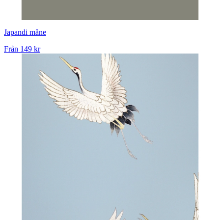
Japandi måne
Från
149 kr