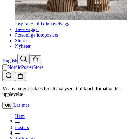
Inspiration till din tavelvägg
Tavelväggar
Personliga fotoposters
Stories
Nyheter
English
NordicPosterStore
Vi använder cookies för att analysera trafik och förbättra din
upplevelse.
Läs mer
OK
Hem
Posters
Teckningar