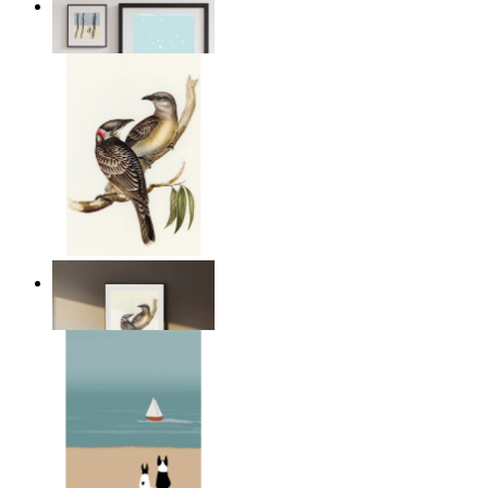
Öppet landskap
Från
149 kr
Fåglar i vila
Från
149 kr