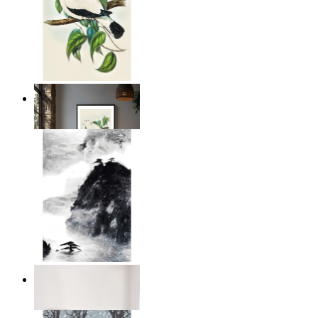
Illustrerad fågel på gren
Från
149 kr
Mörkt berg
Från
149 kr