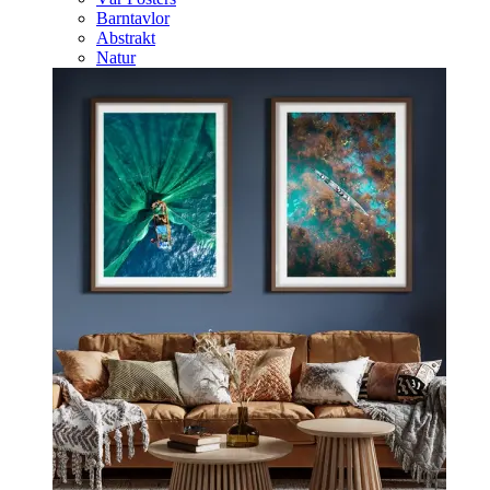
Barntavlor
Abstrakt
Natur