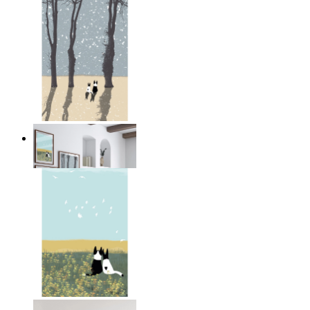
Vänskap i Snö
Från
149 kr