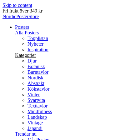
Skip to content
Leverans inom 2-5 arbetsdagar
NordicPosterStore
Posters
Alla Posters
Topplistan
Nyheter
Inspiration
Kategorier
Djur
Botanisk
Barntavlor
Nordisk
Abstrakt
Kökstavlor
Vinter
Svartvita
Texttavlor
Mindfulness
Landskap
Vintage
Japandi
Trendar nu
Vår Posters