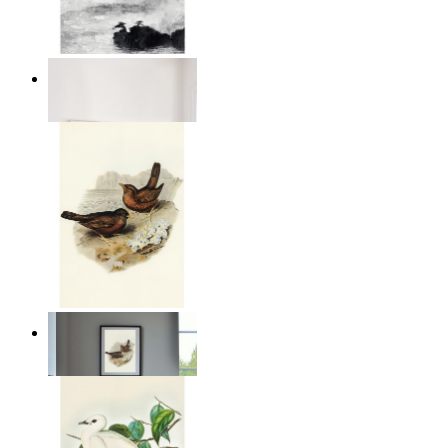
Abstrakt stillhet
Från
149 kr
Kustnära fåglar
Från
149 kr