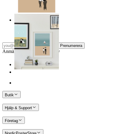
Vänner vid kusten
Från
149 kr
Prenumerera
Anmäl dig till vårt Nyhetsbrev
Butik
Hjälp & Support
Företag
NordicPosterStore