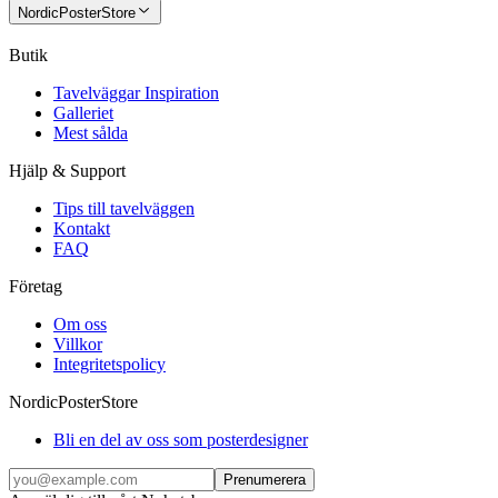
NordicPosterStore
Butik
Tavelväggar Inspiration
Galleriet
Mest sålda
Hjälp & Support
Tips till tavelväggen
Kontakt
FAQ
Företag
Om oss
Villkor
Integritetspolicy
NordicPosterStore
Bli en del av oss som posterdesigner
Prenumerera