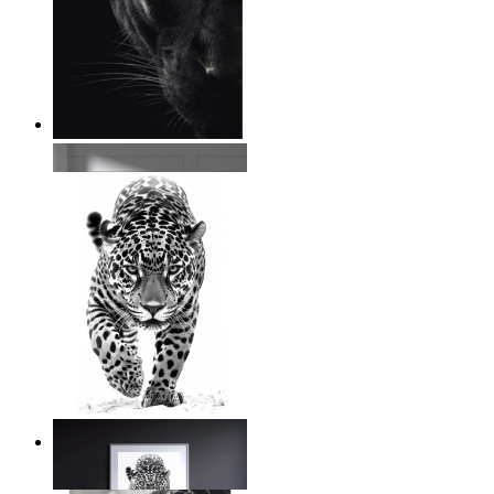
Vild fokus
Från
149 kr
Tyst kraft
Från
149 kr