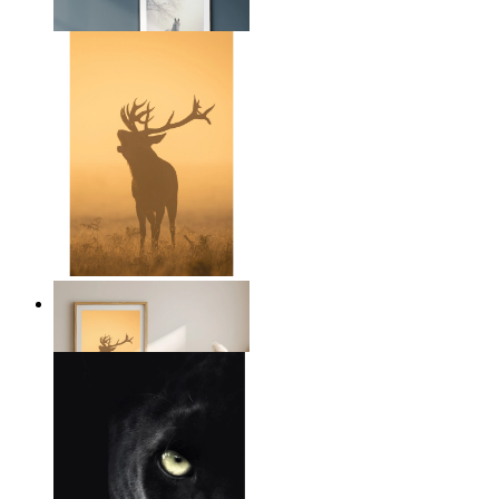
Från
149 kr
Gyllene hjort
Från
149 kr