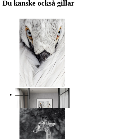
Du kanske också gillar
Vit fågel intensitet
Från
149 kr