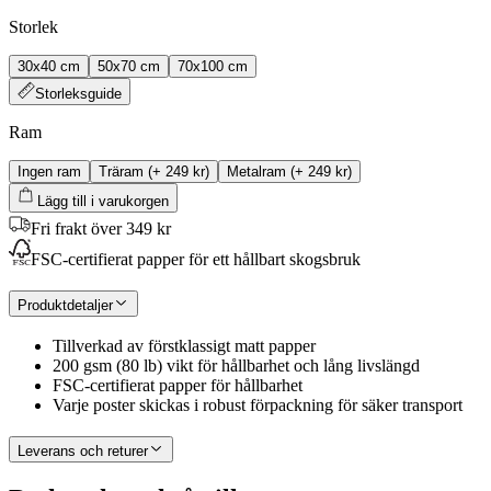
Storlek
30x40 cm
50x70 cm
70x100 cm
Storleksguide
Ram
Ingen ram
Träram
(+
249 kr
)
Metalram
(+
249 kr
)
Lägg till i varukorgen
Fri frakt över 349 kr
FSC-certifierat papper för ett hållbart skogsbruk
Produktdetaljer
Tillverkad av förstklassigt matt papper
200 gsm (80 lb) vikt för hållbarhet och lång livslängd
FSC-certifierat papper för hållbarhet
Varje poster skickas i robust förpackning för säker transport
Leverans och returer