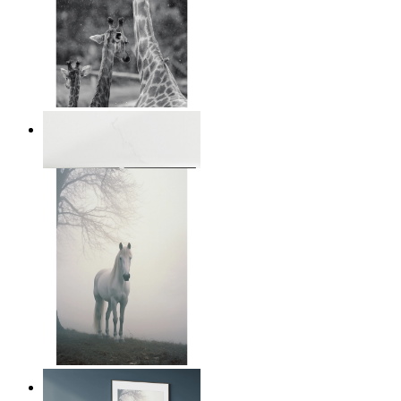
Monokrom safari ögonblick
Från
149 kr
Lugn nordisk häst