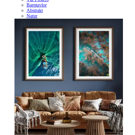
Barntavlor
Abstrakt
Natur