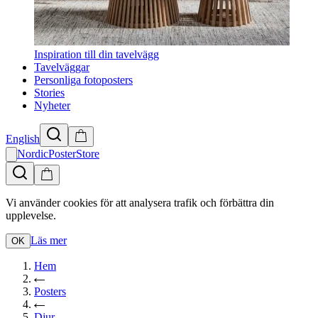
Inspiration till din tavelvägg
Tavelväggar
Personliga fotoposters
Stories
Nyheter
English
NordicPosterStore
Vi använder cookies för att analysera trafik och förbättra din
upplevelse.
Läs mer
OK
Hem
Posters
Djur