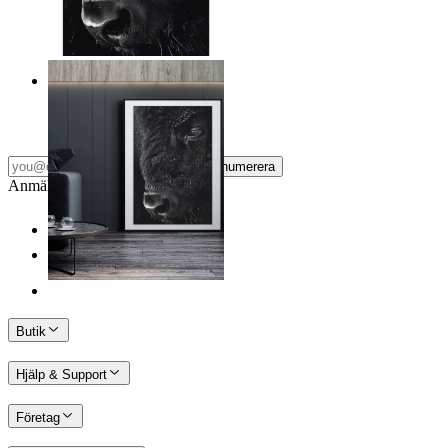
Vild blick
Från
149 kr
Prenumerera
Anmäl dig till vårt Nyhetsbrev
Butik
Hjälp & Support
Företag