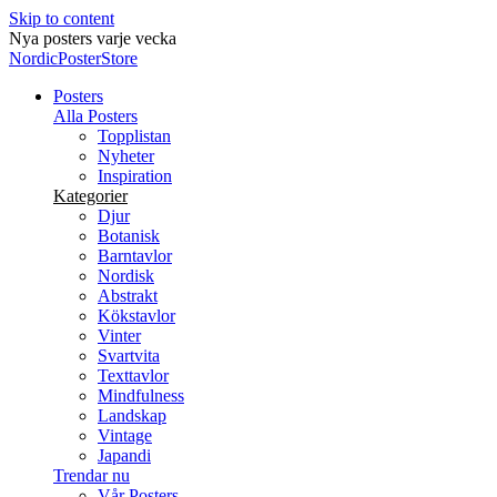
Skip to content
Nya posters varje vecka
NordicPosterStore
Posters
Alla Posters
Topplistan
Nyheter
Inspiration
Kategorier
Djur
Botanisk
Barntavlor
Nordisk
Abstrakt
Kökstavlor
Vinter
Svartvita
Texttavlor
Mindfulness
Landskap
Vintage
Japandi
Trendar nu
Vår Posters