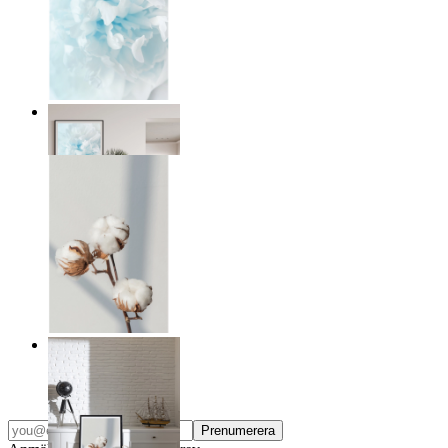
Ljushet
Från
149 kr
Bomull
Från
149 kr
Prenumerera