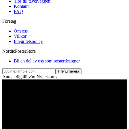
Tips till tavelväggen
Kontakt
FAQ
Företag
Om oss
Villkor
Integritetspolicy
NordicPosterStore
Bli en del av oss som posterdesigner
Prenumerera
Anmäl dig till vårt Nyhetsbrev