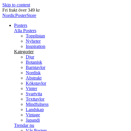
Skip to content
Leverans inom 2-5 arbetsdagar
NordicPosterStore
Posters
Alla Posters
Topplistan
Nyheter
Inspiration
Kategorier
Djur
Botanisk
Barntavlor
Nordisk
Abstrakt
Kökstavlor
Vinter
Svartvita
Texttavlor
Mindfulness
Landskap
Vintage
Japandi
Trendar nu
Vår Posters