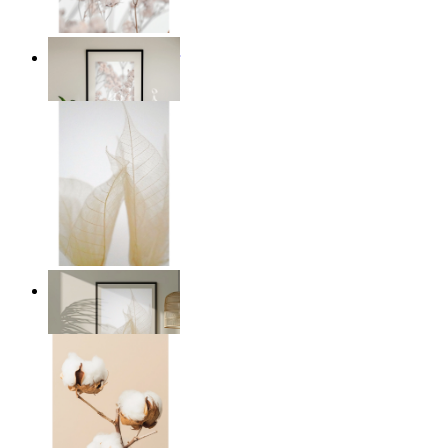
Mjuka rosa blommor
Från
149 kr
Transparent natur
Från
149 kr