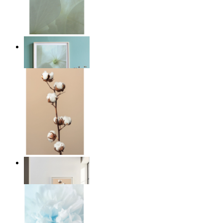
Viskande ljus
Från
149 kr
Stilla linjer
Från
149 kr