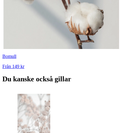
Bomull
Från
149 kr
Du kanske också gillar