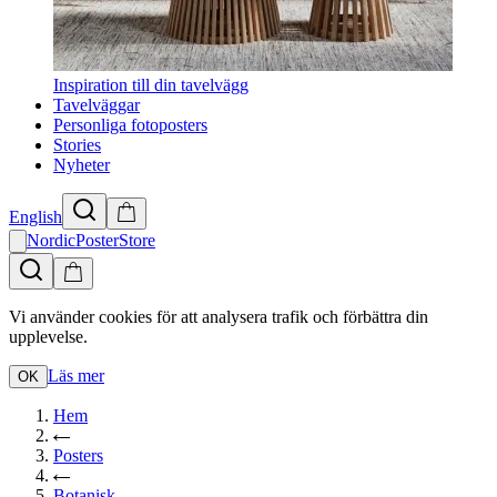
Inspiration till din tavelvägg
Tavelväggar
Personliga fotoposters
Stories
Nyheter
English
NordicPosterStore
Vi använder cookies för att analysera trafik och förbättra din
upplevelse.
Läs mer
OK
Hem
Posters
Botanisk