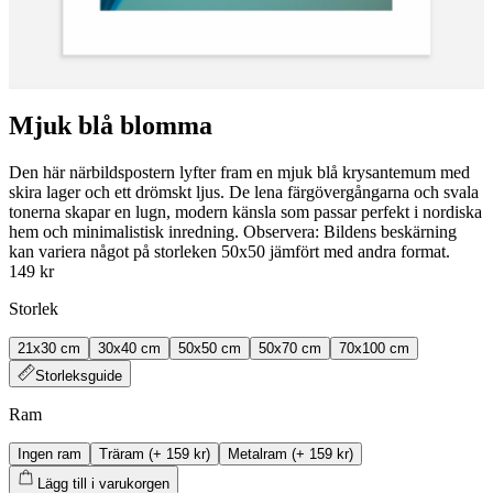
Mjuk blå blomma
Den här närbildspostern lyfter fram en mjuk blå krysantemum med
skira lager och ett drömskt ljus. De lena färgövergångarna och svala
tonerna skapar en lugn, modern känsla som passar perfekt i nordiska
hem och minimalistisk inredning. Observera: Bildens beskärning
kan variera något på storleken 50x50 jämfört med andra format.
149 kr
Storlek
21x30 cm
30x40 cm
50x50 cm
50x70 cm
70x100 cm
Storleksguide
Ram
Ingen ram
Träram
(+
159 kr
)
Metalram
(+
159 kr
)
Lägg till i varukorgen