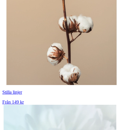
Stilla linjer
Från
149 kr