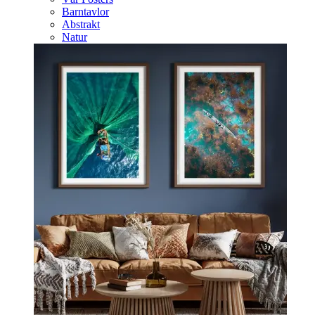
Barntavlor
Abstrakt
Natur