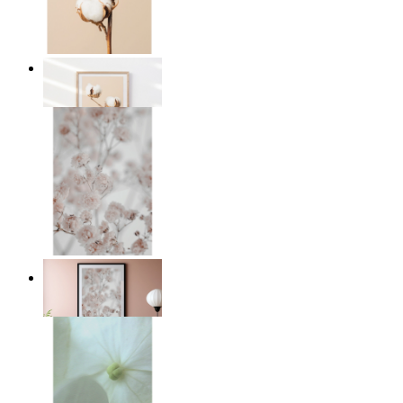
Bomullsro
Från
149 kr
Ljus rosa blomster
Från
149 kr