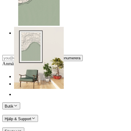
Grön horisont
Från
149 kr
Prenumerera
Anmäl dig till vårt Nyhetsbrev
Butik
Hjälp & Support