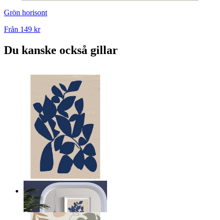
Grön horisont
Från
149 kr
Du kanske också gillar
Marinblå blad komposition
Från
149 kr