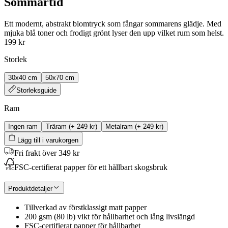
Sommartid
Ett modernt, abstrakt blomtryck som fångar sommarens glädje. Med
mjuka blå toner och frodigt grönt lyser den upp vilket rum som helst.
199 kr
Storlek
30x40 cm
50x70 cm
Storleksguide
Ram
Ingen ram
Träram
(+
249 kr
)
Metalram
(+
249 kr
)
Lägg till i varukorgen
Fri frakt över 349 kr
FSC-certifierat papper för ett hållbart skogsbruk
Produktdetaljer
Tillverkad av förstklassigt matt papper
200 gsm (80 lb) vikt för hållbarhet och lång livslängd
FSC-certifierat papper för hållbarhet