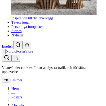
Inspiration till din tavelvägg
Tavelväggar
Personliga fotoposters
Stories
Nyheter
English
NordicPosterStore
Vi använder cookies för att analysera trafik och förbättra din
upplevelse.
Läs mer
OK
Hem
Posters
Abstrakt