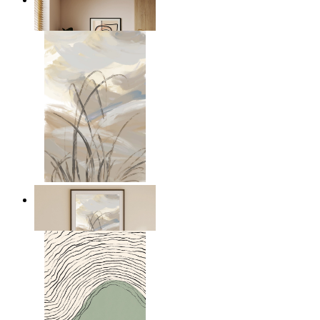
Från
149 kr
Mjukt landskap
Från
149 kr