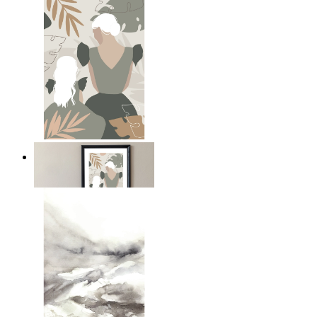
Mammas kärlek
Från
149 kr