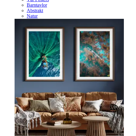
Barntavlor
Abstrakt
Natur