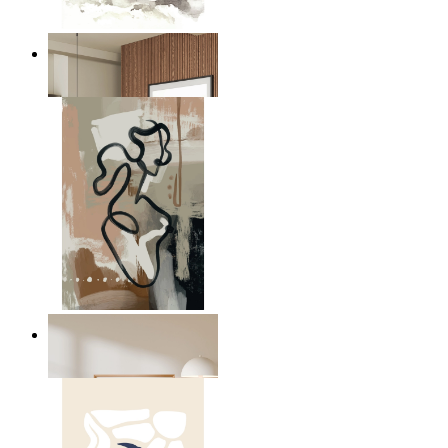
Nordisk dimma lager
Från
149 kr
Modern abstrakt rörelse
Från
149 kr