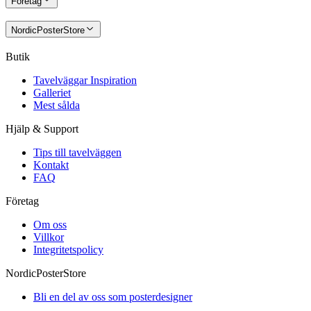
Företag
NordicPosterStore
Butik
Tavelväggar Inspiration
Galleriet
Mest sålda
Hjälp & Support
Tips till tavelväggen
Kontakt
FAQ
Företag
Om oss
Villkor
Integritetspolicy
NordicPosterStore
Bli en del av oss som posterdesigner