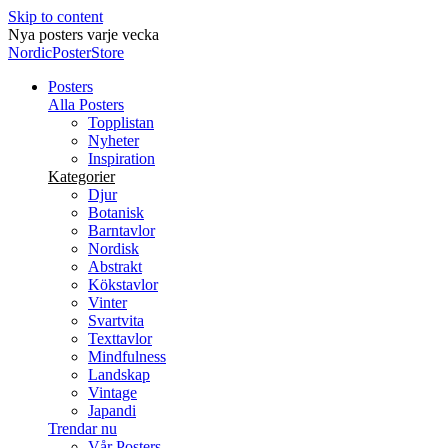
Skip to content
Nya posters varje vecka
NordicPosterStore
Posters
Alla Posters
Topplistan
Nyheter
Inspiration
Kategorier
Djur
Botanisk
Barntavlor
Nordisk
Abstrakt
Kökstavlor
Vinter
Svartvita
Texttavlor
Mindfulness
Landskap
Vintage
Japandi
Trendar nu
Vår Posters