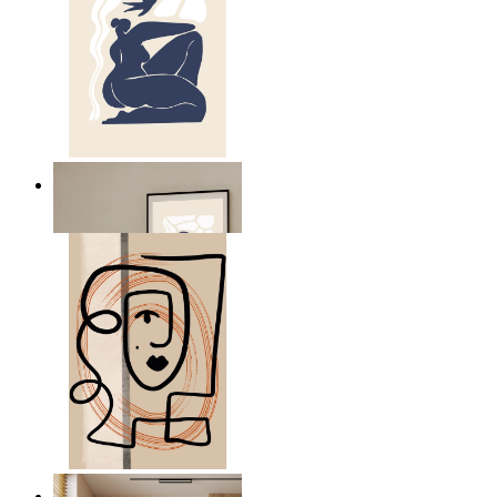
Abstrakt stillhet figur
Från
149 kr
Grafiskt porträtt