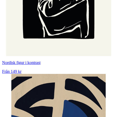
Nordisk figur i kontrast
Från
149 kr