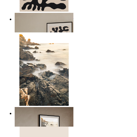
Minimalistiska botaniska linjer
Från
149 kr
Skandinaviskt havs landskap
Från
149 kr