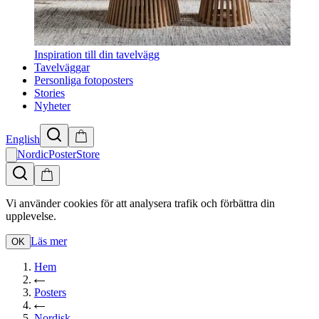
Inspiration till din tavelvägg
Tavelväggar
Personliga fotoposters
Stories
Nyheter
English
NordicPosterStore
Vi använder cookies för att analysera trafik och förbättra din
upplevelse.
Läs mer
OK
Hem
Posters
Nordisk