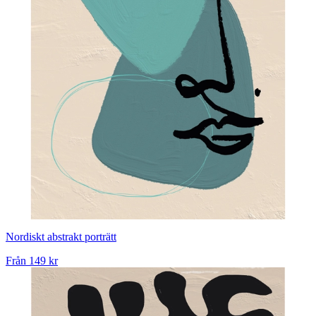
Nordiskt abstrakt porträtt
Från
149 kr