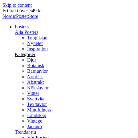
Skip to content
Leverans inom 2-5 arbetsdagar
NordicPosterStore
Posters
Alla Posters
Topplistan
Nyheter
Inspiration
Kategorier
Djur
Botanisk
Barntavlor
Nordisk
Abstrakt
Kökstavlor
Vinter
Svartvita
Texttavlor
Mindfulness
Landskap
Vintage
Japandi
Trendar nu
Vår Posters