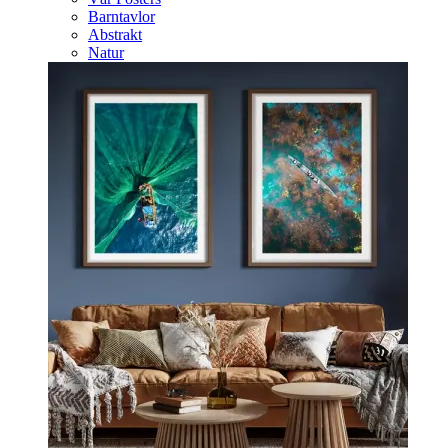
Barntavlor
Abstrakt
Natur