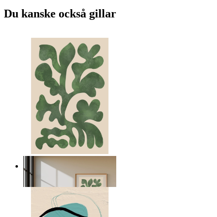
Du kanske också gillar
Nordiska gröna former
Från
149 kr