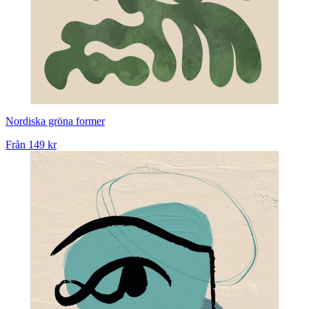
Nordiska gröna former
Från
149 kr