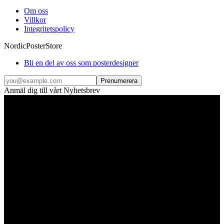
Om oss
Villkor
Integritetspolicy
NordicPosterStore
Bli en del av oss som posterdesigner
Prenumerera
Anmäl dig till vårt Nyhetsbrev