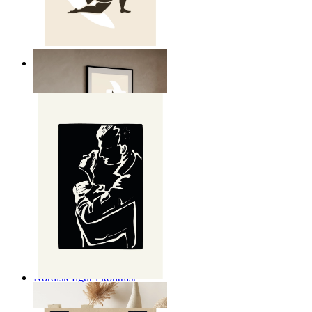
Nordisk frihet poster
Från
149 kr
Nordisk figur i kontrast
Från
149 kr