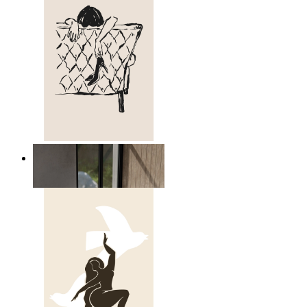
Avslappnad figur linjekonst
Från
149 kr