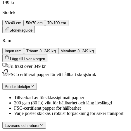
199 kr
Storlek
30x40 cm
50x70 cm
70x100 cm
Storleksguide
Ram
Ingen ram
Träram
(+
249 kr
)
Metalram
(+
249 kr
)
Lägg till i varukorgen
Fri frakt över 349 kr
FSC-certifierat papper för ett hållbart skogsbruk
Produktdetaljer
Tillverkad av förstklassigt matt papper
200 gsm (80 lb) vikt för hållbarhet och lång livslängd
FSC-certifierat papper för hållbarhet
Varje poster skickas i robust förpackning för säker transport
Leverans och returer