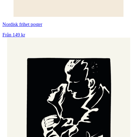
Nordisk frihet poster
Från
149 kr