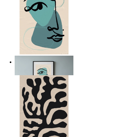
Nordiskt abstrakt porträtt
Från
149 kr