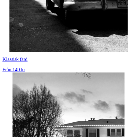
Klassisk färd
Från
149 kr