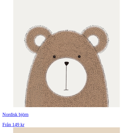
Nordisk björn
Från
149 kr