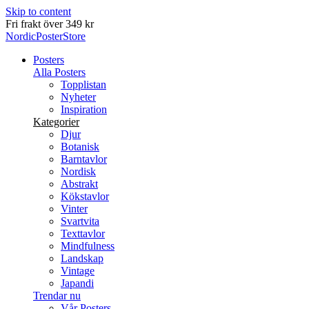
Skip to content
Leverans inom 2-5 arbetsdagar
NordicPosterStore
Posters
Alla Posters
Topplistan
Nyheter
Inspiration
Kategorier
Djur
Botanisk
Barntavlor
Nordisk
Abstrakt
Kökstavlor
Vinter
Svartvita
Texttavlor
Mindfulness
Landskap
Vintage
Japandi
Trendar nu
Vår Posters