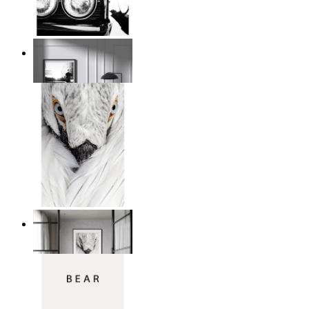
Urban klassiker
Från
149 kr
Vit fågel intensitet
Från
149 kr