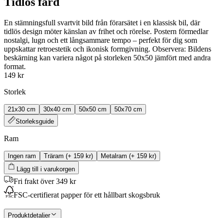
Tidlös färd
En stämningsfull svartvit bild från förarsätet i en klassisk bil, där
tidlös design möter känslan av frihet och rörelse. Postern förmedlar
nostalgi, lugn och ett långsammare tempo – perfekt för dig som
uppskattar retroestetik och ikonisk formgivning. Observera: Bildens
beskärning kan variera något på storleken 50x50 jämfört med andra
format.
149 kr
Storlek
21x30 cm
30x40 cm
50x50 cm
50x70 cm
Storleksguide
Ram
Ingen ram
Träram
(+
159 kr
)
Metalram
(+
159 kr
)
Lägg till i varukorgen
Fri frakt över 349 kr
FSC-certifierat papper för ett hållbart skogsbruk
Produktdetaljer