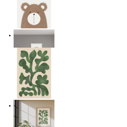
Nordisk björn
Från
149 kr
Nordiska gröna former
Från
149 kr