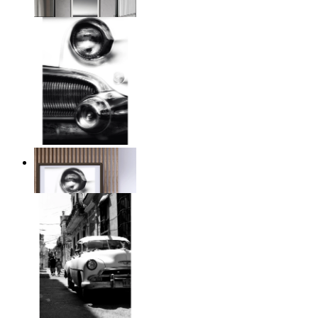
Från
149 kr
Kromlinje
Från
149 kr