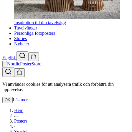
Inspiration till din tavelvägg
Tavelväggar
Personliga fotoposters
Stories
Nyheter
English
NordicPosterStore
Vi använder cookies för att analysera trafik och förbättra din
upplevelse.
Läs mer
OK
Hem
Posters
Svartvita