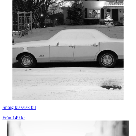
Snöig klassisk bil
Från
149 kr