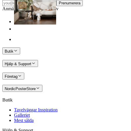
Prenumerera
Anmäl dig till vårt Nyhetsbrev
Butik
Hjälp & Support
Företag
NordicPosterStore
Butik
Tavelväggar Inspiration
Galleriet
Mest sålda
Hjälp & Support