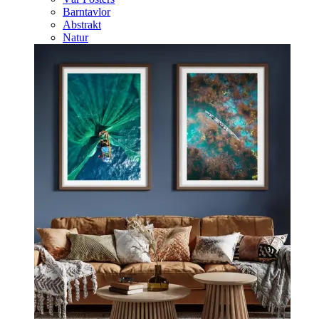
Barntavlor
Abstrakt
Natur