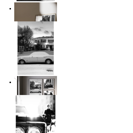
Klassisk färd
Från
149 kr
Snöig klassisk bil
Från
149 kr