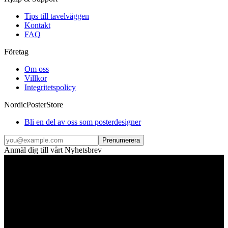
Tips till tavelväggen
Kontakt
FAQ
Företag
Om oss
Villkor
Integritetspolicy
NordicPosterStore
Bli en del av oss som posterdesigner
Prenumerera
Anmäl dig till vårt Nyhetsbrev