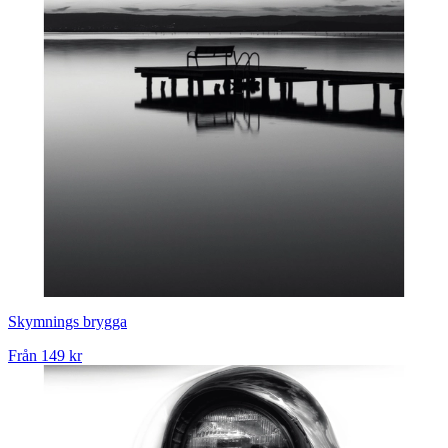
Skymnings brygga
Från
149 kr