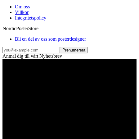
Om oss
Villkor
Integritetspolicy
NordicPosterStore
Bli en del av oss som posterdesigner
Prenumerera
Anmäl dig till vårt Nyhetsbrev