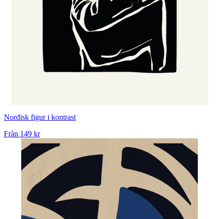
Nordisk figur i kontrast
Från
149 kr