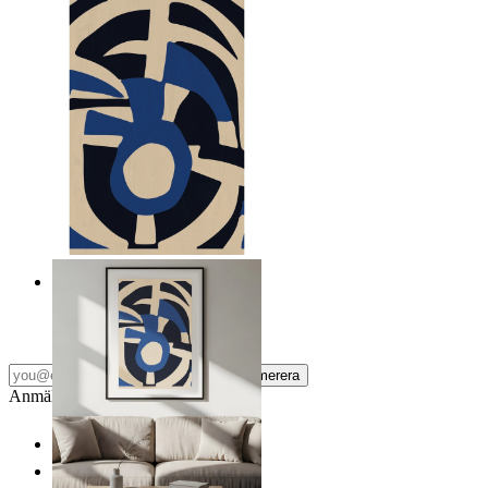
Nordiska frafiska former
Från
149 kr
Prenumerera
Anmäl dig till vårt Nyhetsbrev