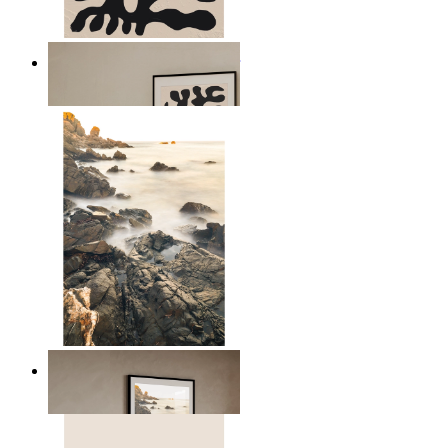
Minimalistiska botaniska linjer
Från
149 kr
Skandinaviskt havs landskap
Från
149 kr