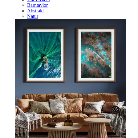
Barntavlor
Abstrakt
Natur