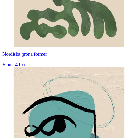
Nordiska gröna former
Från
149 kr