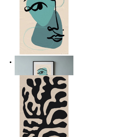
Nordiskt abstrakt porträtt
Från
149 kr