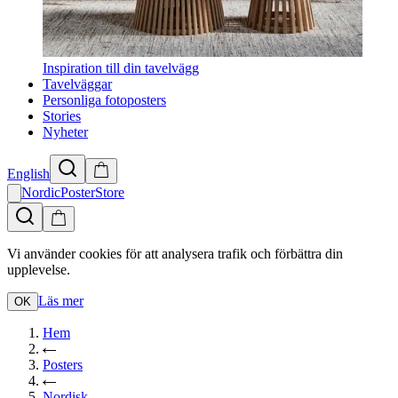
Inspiration till din tavelvägg
Tavelväggar
Personliga fotoposters
Stories
Nyheter
English
NordicPosterStore
Vi använder cookies för att analysera trafik och förbättra din
upplevelse.
Läs mer
OK
Hem
Posters
Nordisk