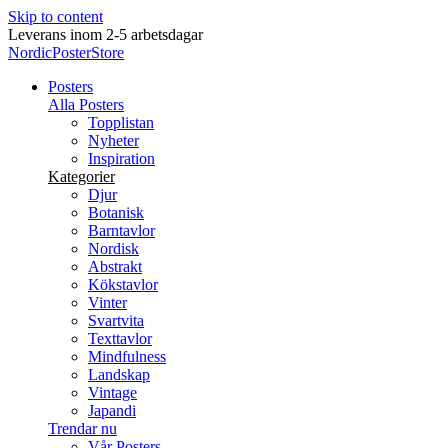
Skip to content
Leverans inom 2-5 arbetsdagar
NordicPosterStore
Posters
Alla Posters
Topplistan
Nyheter
Inspiration
Kategorier
Djur
Botanisk
Barntavlor
Nordisk
Abstrakt
Kökstavlor
Vinter
Svartvita
Texttavlor
Mindfulness
Landskap
Vintage
Japandi
Trendar nu
Vår Posters