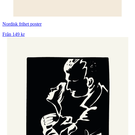
Nordisk frihet poster
Från
149 kr