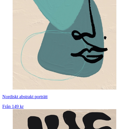
Nordiskt abstrakt porträtt
Från
149 kr