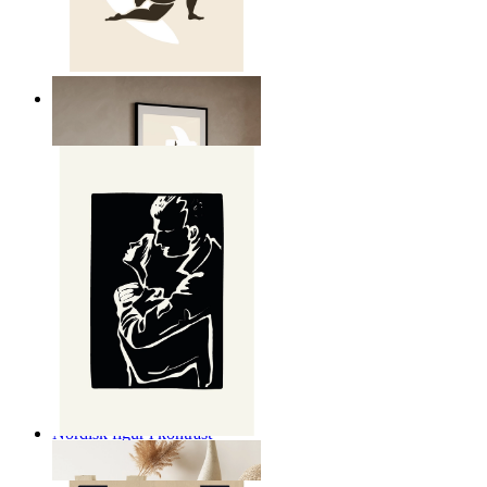
Nordisk frihet poster
Från
149 kr
Nordisk figur i kontrast
Från
149 kr