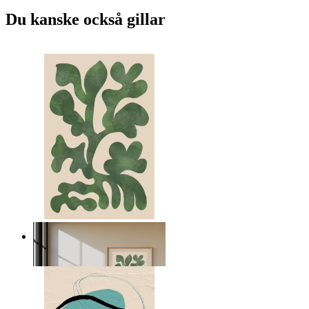
Du kanske också gillar
Nordiska gröna former
Från
149 kr