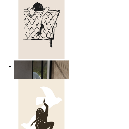
Avslappnad figur linjekonst
Från
149 kr