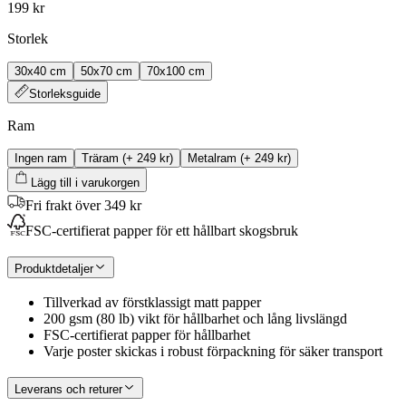
199 kr
Storlek
30x40 cm
50x70 cm
70x100 cm
Storleksguide
Ram
Ingen ram
Träram
(+
249 kr
)
Metalram
(+
249 kr
)
Lägg till i varukorgen
Fri frakt över 349 kr
FSC-certifierat papper för ett hållbart skogsbruk
Produktdetaljer
Tillverkad av förstklassigt matt papper
200 gsm (80 lb) vikt för hållbarhet och lång livslängd
FSC-certifierat papper för hållbarhet
Varje poster skickas i robust förpackning för säker transport
Leverans och returer