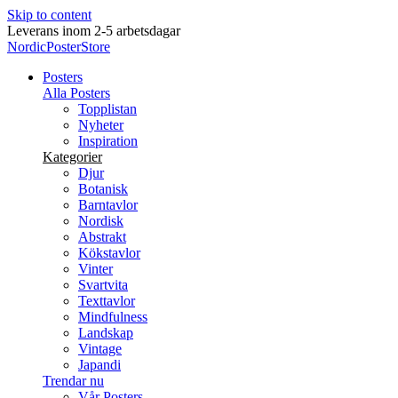
Skip to content
Nya posters varje vecka
NordicPosterStore
Posters
Alla Posters
Topplistan
Nyheter
Inspiration
Kategorier
Djur
Botanisk
Barntavlor
Nordisk
Abstrakt
Kökstavlor
Vinter
Svartvita
Texttavlor
Mindfulness
Landskap
Vintage
Japandi
Trendar nu
Vår Posters