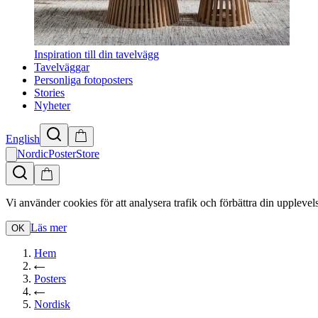
Inspiration till din tavelvägg
Tavelväggar
Personliga fotoposters
Stories
Nyheter
English
NordicPosterStore
Vi använder cookies för att analysera trafik och förbättra din upplevel
Läs mer
OK
Hem
Posters
Nordisk