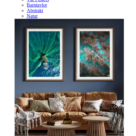
Barntavlor
Abstrakt
Natur