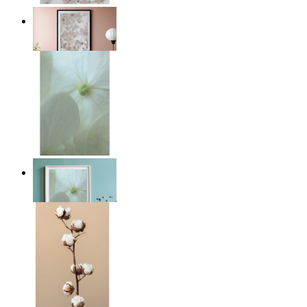
Light Pink Flowers
Ab
14,95 €
Whispered Light
Ab
14,95 €