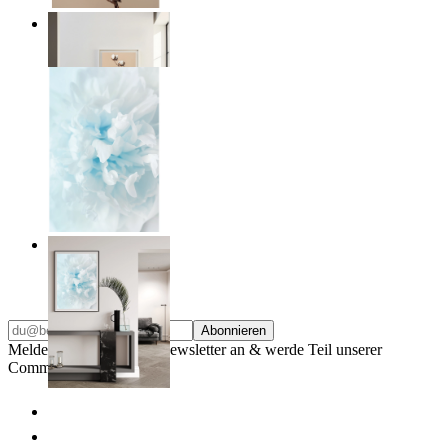
Quiet Lines
Ab
14,95 €
Soft Light
Ab
14,95 €
Abonnieren
Melde dich für unseren Newsletter an & werde Teil unserer
Community