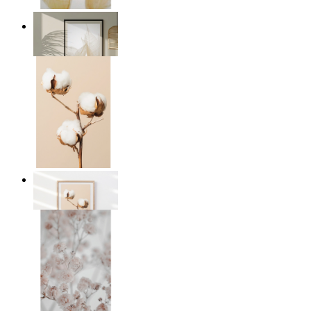
Transparent Nature
Ab
14,95 €
Cotton Calm
Ab
14,95 €