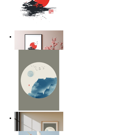
Silent Temple
Ab
14,95 €
Japandi Moon
Ab
14,95 €