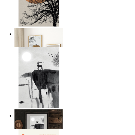
Sun and Branches
Ab
14,95 €
Japandi Moon Landscape
Ab
14,95 €