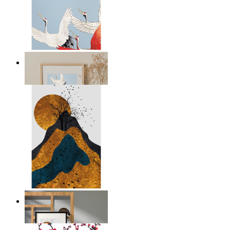
Japandi Cranes
Ab
29,95 €
Layers of Nature
Ab
14,95 €