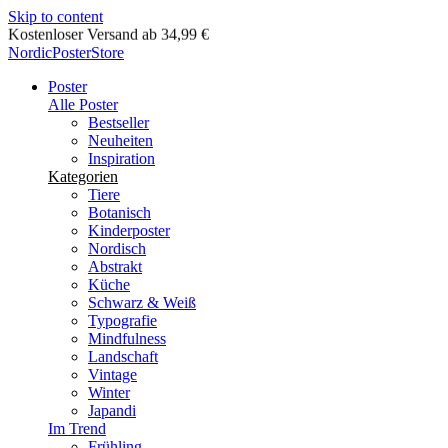
Skip to content
Lieferung in 2-5 Werktagen
NordicPosterStore
Poster
Alle Poster
Bestseller
Neuheiten
Inspiration
Kategorien
Tiere
Botanisch
Kinderposter
Nordisch
Abstrakt
Küche
Schwarz & Weiß
Typografie
Mindfulness
Landschaft
Vintage
Winter
Japandi
Im Trend
Frühling