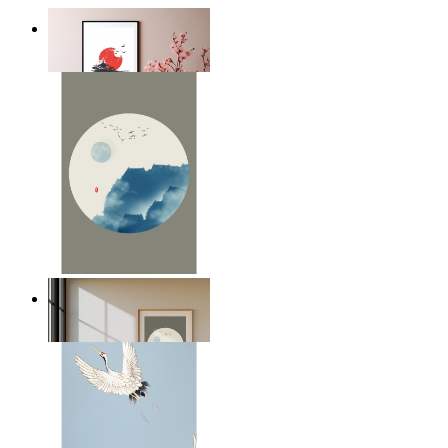
Silent Temple
Ab
14,95 €
Japandi Moon
Ab
14,95 €