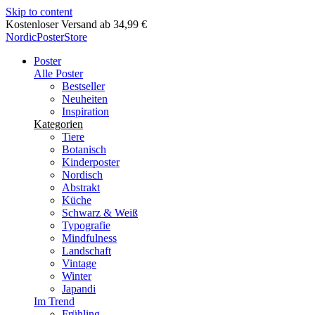
Skip to content
Lieferung in 2-5 Werktagen
NordicPosterStore
Poster
Alle Poster
Bestseller
Neuheiten
Inspiration
Kategorien
Tiere
Botanisch
Kinderposter
Nordisch
Abstrakt
Küche
Schwarz & Weiß
Typografie
Mindfulness
Landschaft
Vintage
Winter
Japandi
Im Trend
Frühling