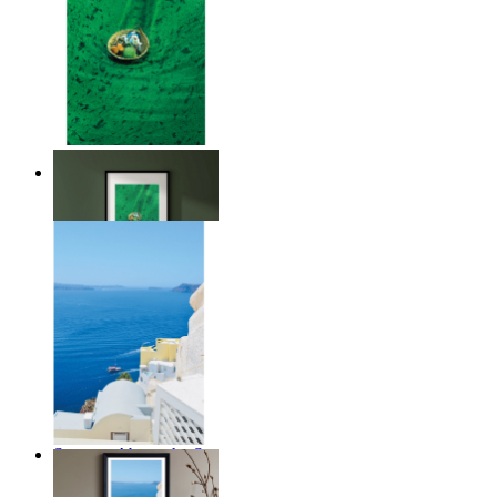
Above the Green
Ab
14,95 €
Summer Above the Sea
Ab
14,95 €