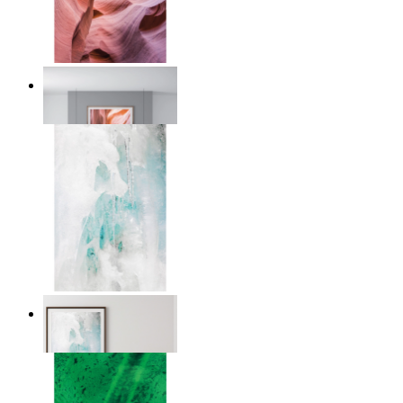
Desert Layers
Ab
14,95 €
Nordic Veil
Ab
14,95 €