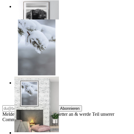
Traces of Time
Ab
14,95 €
Nordic Stillness
Ab
14,95 €
Abonnieren
Melde dich für unseren Newsletter an & werde Teil unserer
Community