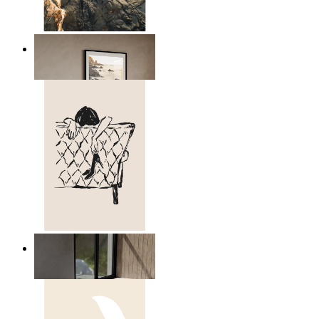
Scandinavian Seascape
Ab
14,95 €
Relaxed Figure Line Art
Ab
14,95 €