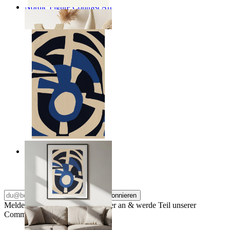
Nordic Figure Contrast Art
Ab
14,95 €
Nordic Graphic Shapes
Ab
14,95 €
Abonnieren
Melde dich für unseren Newsletter an & werde Teil unserer
Community