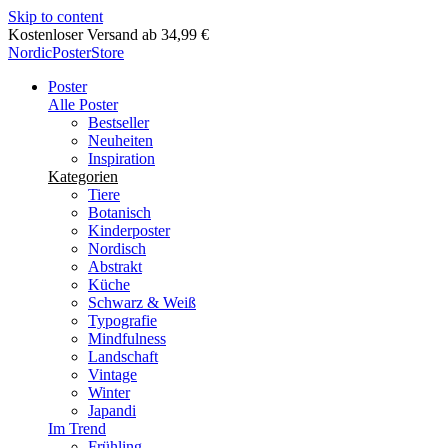
Skip to content
Lieferung in 2-5 Werktagen
NordicPosterStore
Poster
Alle Poster
Bestseller
Neuheiten
Inspiration
Kategorien
Tiere
Botanisch
Kinderposter
Nordisch
Abstrakt
Küche
Schwarz & Weiß
Typografie
Mindfulness
Landschaft
Vintage
Winter
Japandi
Im Trend
Frühling