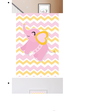
Best Friends
Ab
14,95 €
Happy Elephant Heart Art
Ab
14,95 €