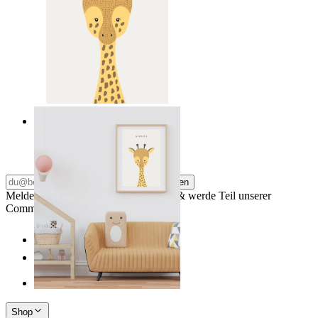
Gentle Giraffe
Ab
14,95 €
Abonnieren
Melde dich für unseren Newsletter an & werde Teil unserer
Community
Shop