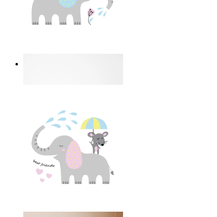
I Love My Garden
Ab
14,95 €