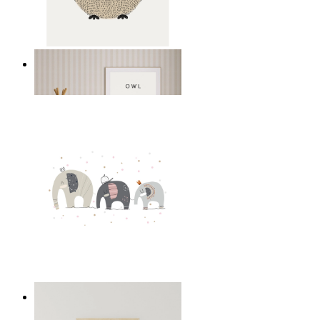
Gentle Owl
Ab
14,95 €
Playful Elephant Trio Art