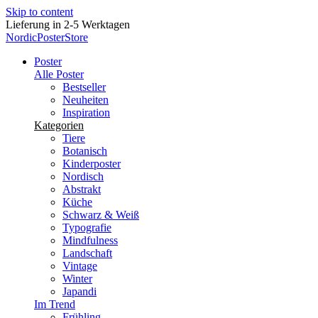
Skip to content
Jede Woche neue Poster
NordicPosterStore
Poster
Alle Poster
Bestseller
Neuheiten
Inspiration
Kategorien
Tiere
Botanisch
Kinderposter
Nordisch
Abstrakt
Küche
Schwarz & Weiß
Typografie
Mindfulness
Landschaft
Vintage
Winter
Japandi
Im Trend
Frühling