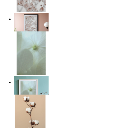
Light Pink Flowers
Ab
14,95 €
Whispered Light
Ab
14,95 €