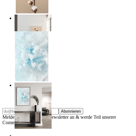
Quiet Lines
Ab
14,95 €
Soft Light
Ab
14,95 €
Abonnieren
Melde dich für unseren Newsletter an & werde Teil unserer
Community