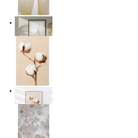
Transparent Nature
Ab
14,95 €
Cotton Calm
Ab
14,95 €