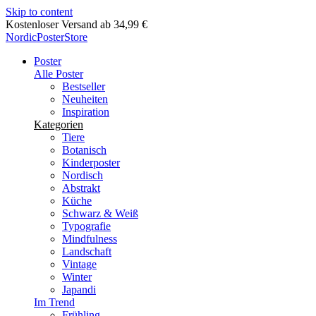
Skip to content
Lieferung in 2-5 Werktagen
NordicPosterStore
Poster
Alle Poster
Bestseller
Neuheiten
Inspiration
Kategorien
Tiere
Botanisch
Kinderposter
Nordisch
Abstrakt
Küche
Schwarz & Weiß
Typografie
Mindfulness
Landschaft
Vintage
Winter
Japandi
Im Trend
Frühling