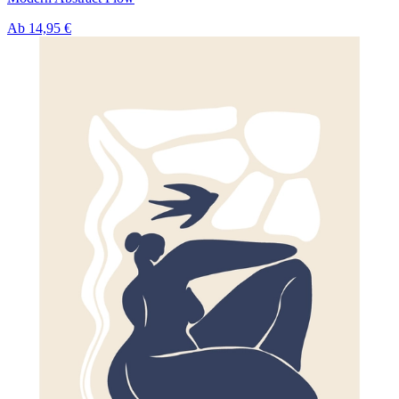
Ab
14,95 €