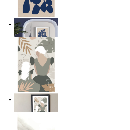
Navy Leaf Composition
Ab
14,95 €
A Mother’s Love
Ab
14,95 €