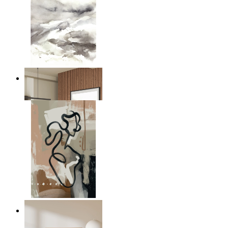
Nordic Mist Layers
Ab
14,95 €
Modern Abstract Flow
Ab
14,95 €