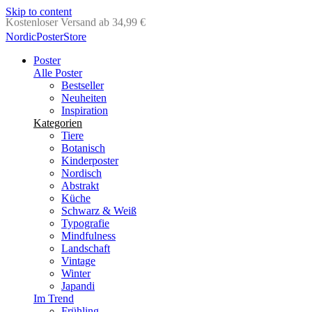
Skip to content
Lieferung in 2-5 Werktagen
NordicPosterStore
Poster
Alle Poster
Bestseller
Neuheiten
Inspiration
Kategorien
Tiere
Botanisch
Kinderposter
Nordisch
Abstrakt
Küche
Schwarz & Weiß
Typografie
Mindfulness
Landschaft
Vintage
Winter
Japandi
Im Trend
Frühling