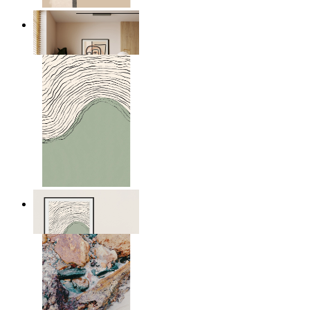
Graphic Portrait
Ab
14,95 €
Green Horizon
Ab
14,95 €