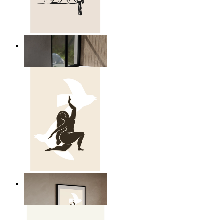
Relaxed Figure Line Art
Ab
14,95 €
Nordic Freedom Poster
Ab
14,95 €