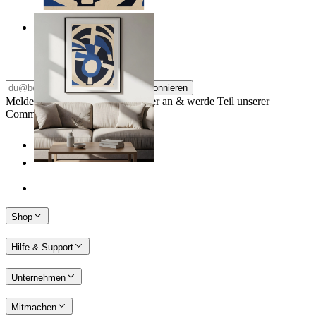
Nordic Graphic Shapes
Ab
14,95 €
Abonnieren
Melde dich für unseren Newsletter an & werde Teil unserer
Community
Shop
Hilfe & Support
Unternehmen
Mitmachen