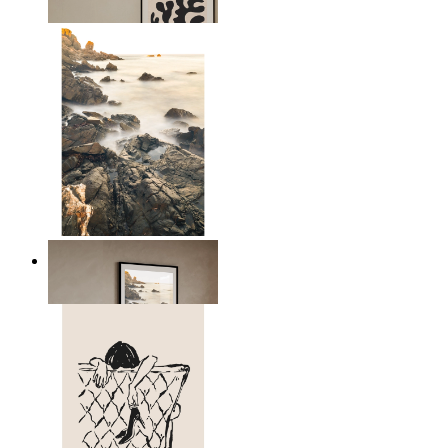
Ab
14,95 €
Scandinavian Seascape
Ab
14,95 €