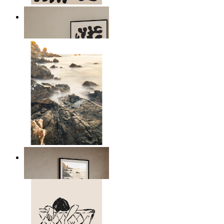
Minimal Botanical Lines
Ab
14,95 €
Scandinavian Seascape
Ab
14,95 €