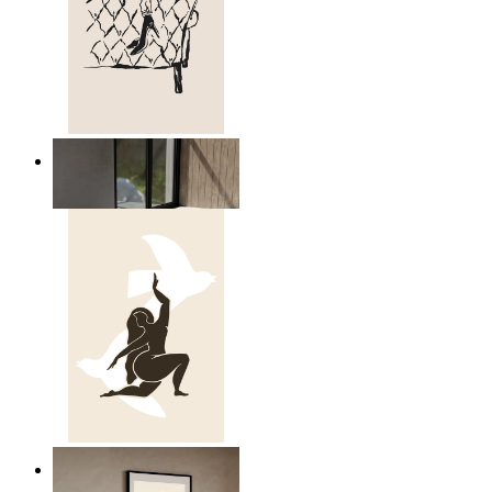
Relaxed Figure Line Art
Ab
14,95 €
Nordic Freedom Poster