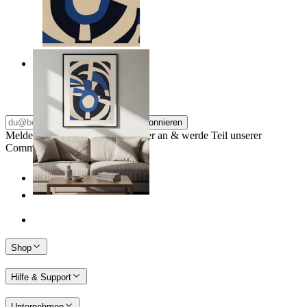
Nordic Graphic Shapes
Ab
14,95 €
Abonnieren
Melde dich für unseren Newsletter an & werde Teil unserer
Community
Shop
Hilfe & Support
Unternehmen