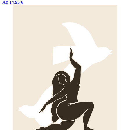
Ab
14,95 €