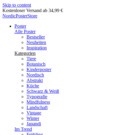
Skip to content
Lieferung in 2-5 Werktagen
NordicPosterStore
Poster
Alle Poster
Bestseller
Neuheiten
Inspiration
Kategorien
Tiere
Botanisch
Kinderposter
Nordisch
Abstrakt
Küche
Schwarz & Weiß
Typografie
Mindfulness
Landschaft
Vintage
Winter
Japandi
Im Trend
Frühling