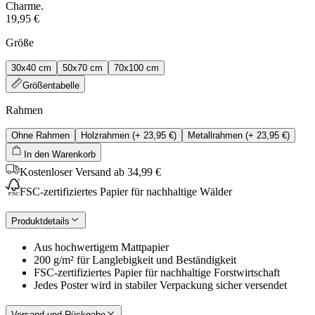
Charme.
19,95 €
Größe
30x40 cm
50x70 cm
70x100 cm
Größentabelle
Rahmen
Ohne Rahmen
Holzrahmen
(+
23,95 €
)
Metallrahmen
(+
23,95 €
)
In den Warenkorb
Kostenloser Versand ab 34,99 €
FSC-zertifiziertes Papier für nachhaltige Wälder
Produktdetails
Aus hochwertigem Mattpapier
200 g/m² für Langlebigkeit und Beständigkeit
FSC-zertifiziertes Papier für nachhaltige Forstwirtschaft
Jedes Poster wird in stabiler Verpackung sicher versendet
Versand und Rückgabe