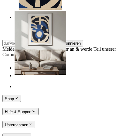
Nordic Graphic Shapes
Ab
14,95 €
Abonnieren
Melde dich für unseren Newsletter an & werde Teil unserer
Community
Shop
Hilfe & Support
Unternehmen