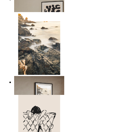
Ab
14,95 €
Scandinavian Seascape
Ab
14,95 €