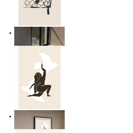
Relaxed Figure Line Art
Ab
14,95 €
Nordic Freedom Poster
Ab
14,95 €