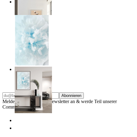
Quiet Lines
Ab
14,95 €
Soft Light
Ab
14,95 €
Abonnieren
Melde dich für unseren Newsletter an & werde Teil unserer
Community