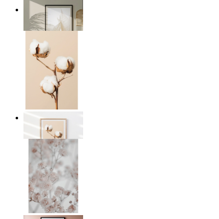
Transparent Nature
Ab
14,95 €
Cotton Calm
Ab
14,95 €