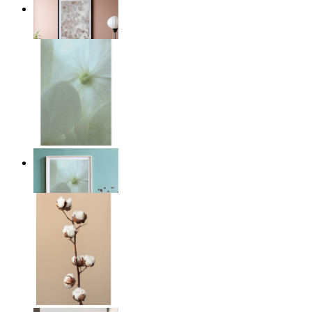
Light Pink Flowers
Ab
14,95 €
Whispered Light
Ab
14,95 €