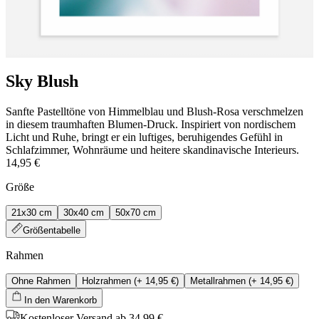
Sky Blush
Sanfte Pastelltöne von Himmelblau und Blush-Rosa verschmelzen
in diesem traumhaften Blumen-Druck. Inspiriert von nordischem
Licht und Ruhe, bringt er ein luftiges, beruhigendes Gefühl in
Schlafzimmer, Wohnräume und heitere skandinavische Interieurs.
14,95 €
Größe
21x30 cm
30x40 cm
50x70 cm
Größentabelle
Rahmen
Ohne Rahmen
Holzrahmen
(+
14,95 €
)
Metallrahmen
(+
14,95 €
)
In den Warenkorb
Kostenloser Versand ab 34,99 €