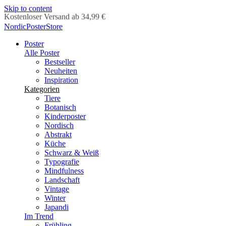
Skip to content
Lieferung in 2-5 Werktagen
NordicPosterStore
Poster
Alle Poster
Bestseller
Neuheiten
Inspiration
Kategorien
Tiere
Botanisch
Kinderposter
Nordisch
Abstrakt
Küche
Schwarz & Weiß
Typografie
Mindfulness
Landschaft
Vintage
Winter
Japandi
Im Trend
Frühling