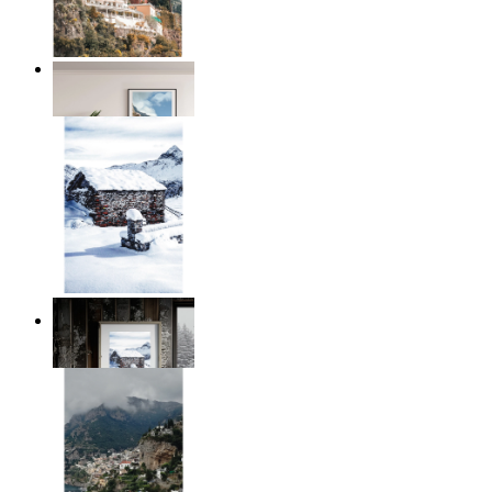
Coastal Village
Ab
14,95 €
Winter Cabin
Ab
14,95 €