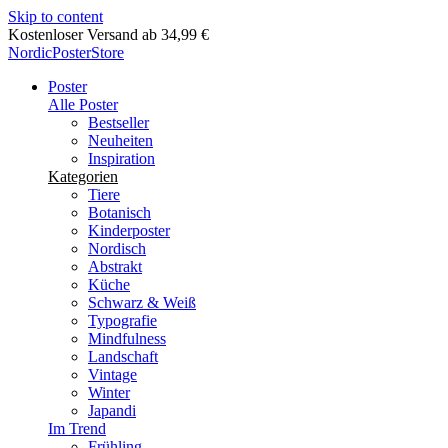
Skip to content
Lieferung in 2-5 Werktagen
NordicPosterStore
Poster
Alle Poster
Bestseller
Neuheiten
Inspiration
Kategorien
Tiere
Botanisch
Kinderposter
Nordisch
Abstrakt
Küche
Schwarz & Weiß
Typografie
Mindfulness
Landschaft
Vintage
Winter
Japandi
Im Trend
Frühling