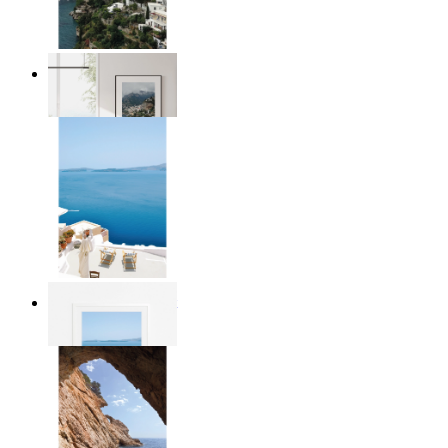
Homes by the Sea
Ab
14,95 €
Mediterranean Light
Ab
14,95 €