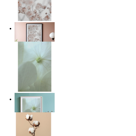
Ljus rosa blomster
Från
149 kr
Viskande ljus
Från
149 kr