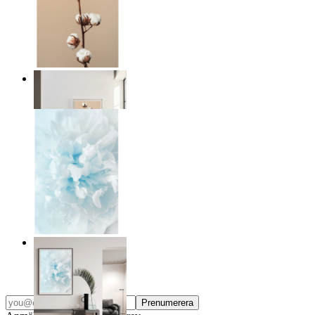
Stilla linjer
Från
149 kr
Ljushet
Från
149 kr
Prenumerera