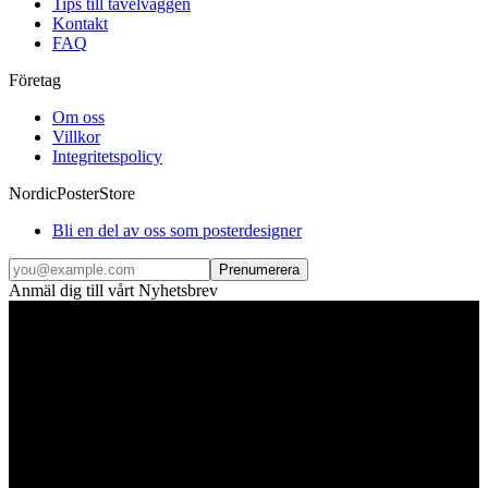
Tips till tavelväggen
Kontakt
FAQ
Företag
Om oss
Villkor
Integritetspolicy
NordicPosterStore
Bli en del av oss som posterdesigner
Prenumerera
Anmäl dig till vårt Nyhetsbrev