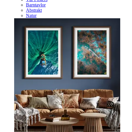
Barntavlor
Abstrakt
Natur