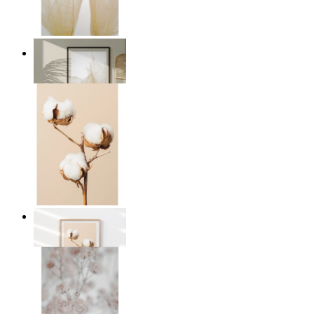
Transparent natur
Från
149 kr
Bomullsro
Från
149 kr