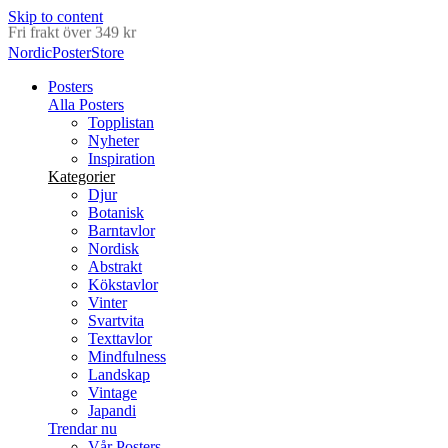
Skip to content
Leverans inom 2-5 arbetsdagar
NordicPosterStore
Posters
Alla Posters
Topplistan
Nyheter
Inspiration
Kategorier
Djur
Botanisk
Barntavlor
Nordisk
Abstrakt
Kökstavlor
Vinter
Svartvita
Texttavlor
Mindfulness
Landskap
Vintage
Japandi
Trendar nu
Vår Posters