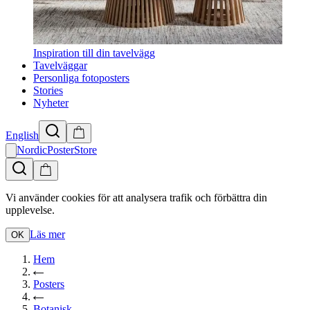
Inspiration till din tavelvägg
Tavelväggar
Personliga fotoposters
Stories
Nyheter
English
NordicPosterStore
Vi använder cookies för att analysera trafik och förbättra din
upplevelse.
Läs mer
OK
Hem
Posters
Botanisk