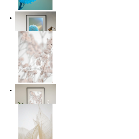
Mjuk blå blomma
Från
149 kr
Mjuka rosa blommor
Från
149 kr