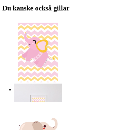
Du kanske också gillar
Glad elefant med hjärta
Från
149 kr