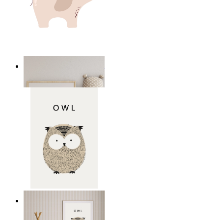
Minimal elefant barnkonst
Från
149 kr
Snäll uggla
Från
149 kr