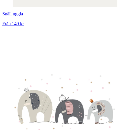
Snäll uggla
Från
149 kr