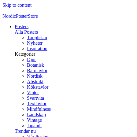
Skip to content
Nya posters varje vecka
NordicPosterStore
Posters
Alla Posters
Topplistan
Nyheter
Inspiration
Kategorier
Djur
Botanisk
Barntavlor
Nordisk
Abstrakt
Kökstavlor
Vinter
Svartvita
Texttavlor
Mindfulness
Landskap
Vintage
Japandi
Trendar nu
Vår Posters