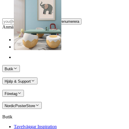
Från
149 kr
Prenumerera
Anmäl dig till vårt Nyhetsbrev
Butik
Hjälp & Support
Företag
NordicPosterStore
Butik
Tavelväggar Inspiration