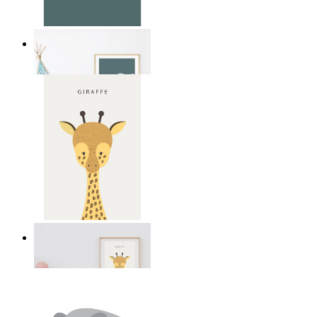
Mjuk djungel elefant
Från
149 kr
Snäll giraff
Från
149 kr