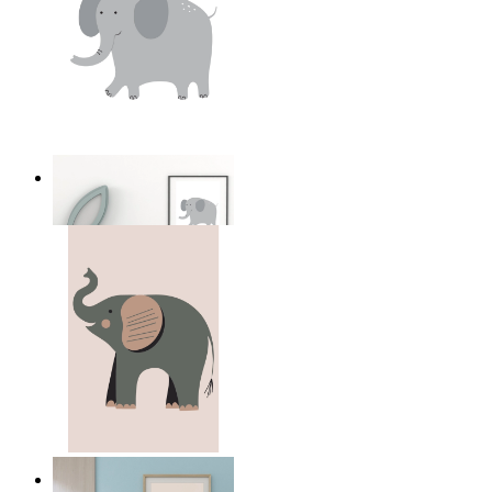
Mjuk safari elefant
Från
149 kr
Lugn elefant