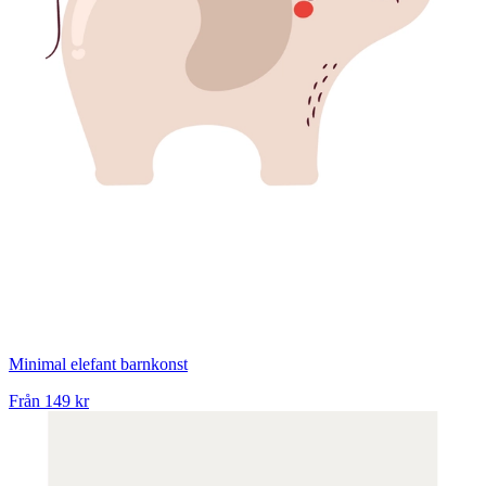
Minimal elefant barnkonst
Från
149 kr