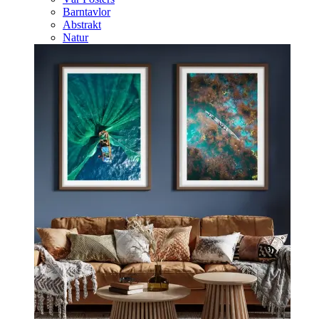
Barntavlor
Abstrakt
Natur