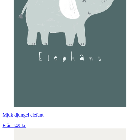
Mjuk djungel elefant
Från
149 kr