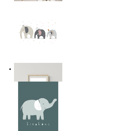
Lekfull elefant trio
Från
149 kr