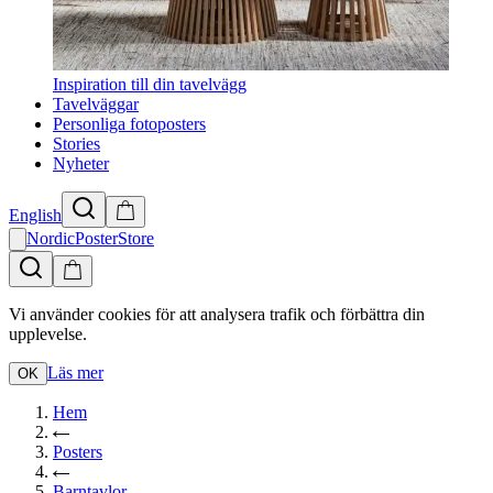
Inspiration till din tavelvägg
Tavelväggar
Personliga fotoposters
Stories
Nyheter
English
NordicPosterStore
Vi använder cookies för att analysera trafik och förbättra din
upplevelse.
Läs mer
OK
Hem
Posters
Barntavlor