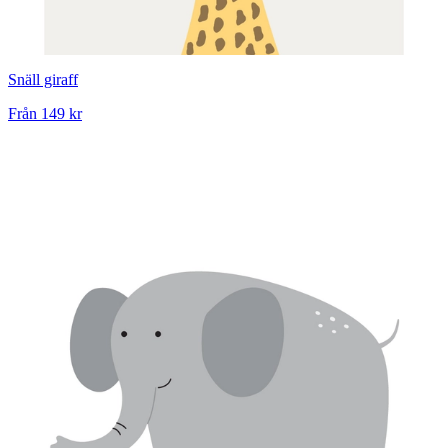
Snäll giraff
Från
149 kr