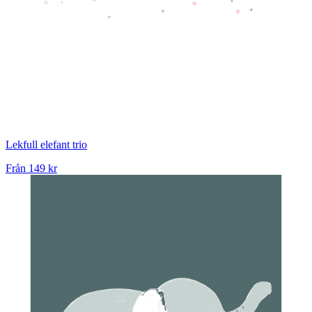
Lekfull elefant trio
Från
149 kr