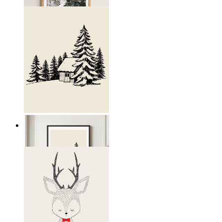
Från
199 kr
Nordisk fristad
Från
199 kr