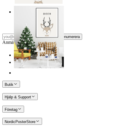
Nordisk hjort
Från
149 kr
Prenumerera
Anmäl dig till vårt Nyhetsbrev
Butik
Hjälp & Support
Företag
NordicPosterStore