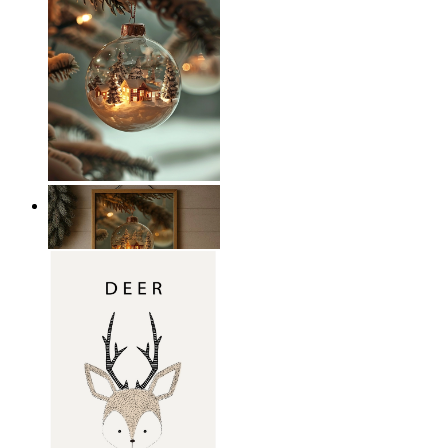
Vinterglans
Från
149 kr