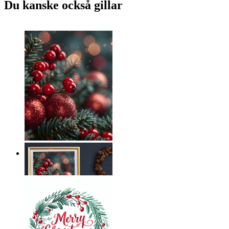
Du kanske också gillar
Jultrollbindning
Från
149 kr