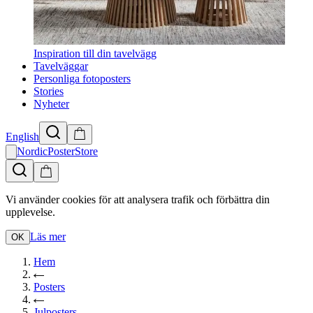
Inspiration till din tavelvägg
Tavelväggar
Personliga fotoposters
Stories
Nyheter
English
NordicPosterStore
Vi använder cookies för att analysera trafik och förbättra din
upplevelse.
Läs mer
OK
Hem
Posters
Julposters