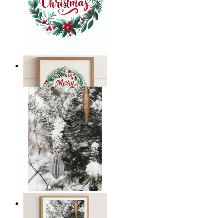
Julhälsning i krans
Från
149 kr
Vinterviskningar