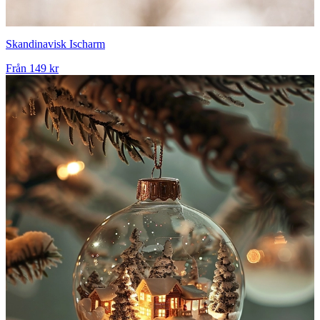
Skandinavisk Ischarm
Från
149 kr