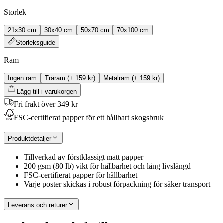
Storlek
21x30 cm
30x40 cm
50x70 cm
70x100 cm
Storleksguide
Ram
Ingen ram
Träram
(+
159 kr
)
Metalram
(+
159 kr
)
Lägg till i varukorgen
Fri frakt över 349 kr
FSC-certifierat papper för ett hållbart skogsbruk
Produktdetaljer
Tillverkad av förstklassigt matt papper
200 gsm (80 lb) vikt för hållbarhet och lång livslängd
FSC-certifierat papper för hållbarhet
Varje poster skickas i robust förpackning för säker transport
Leverans och returer