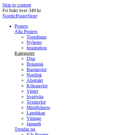
Skip to content
Leverans inom 2-5 arbetsdagar
NordicPosterStore
Posters
Alla Posters
Topplistan
Nyheter
Inspiration
Kategorier
Djur
Botanisk
Barntavlor
Nordisk
Abstrakt
Kökstavlor
Vinter
Svartvita
Texttavlor
Mindfulness
Landskap
Vintage
Japandi
Trendar nu
Vår Posters