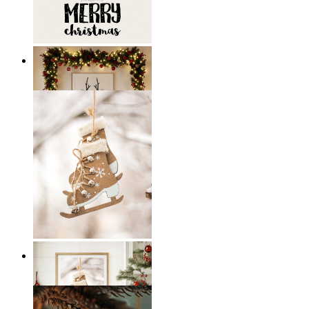
Skandinavisk Julväggkonst
Från
149 kr
Skandinavisk Ischarm
Från
149 kr