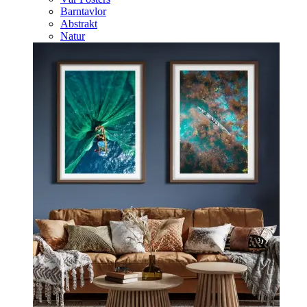
Barntavlor
Abstrakt
Natur