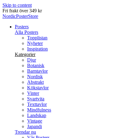
Skip to content
Leverans inom 2-5 arbetsdagar
NordicPosterStore
Posters
Alla Posters
Topplistan
Nyheter
Inspiration
Kategorier
Djur
Botanisk
Barntavlor
Nordisk
Abstrakt
Kökstavlor
Vinter
Svartvita
Texttavlor
Mindfulness
Landskap
Vintage
Japandi
Trendar nu
Vår Posters