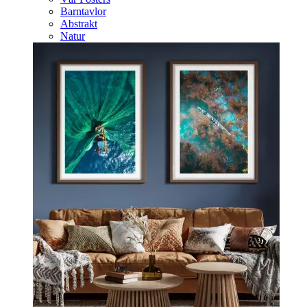
Barntavlor
Abstrakt
Natur