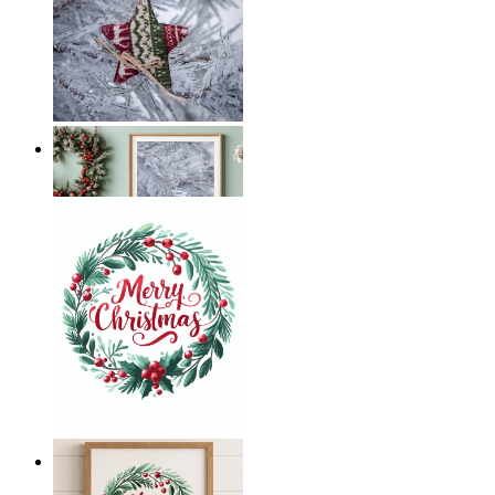
Frostig Stjärna
Från
149 kr
Julhälsning i krans