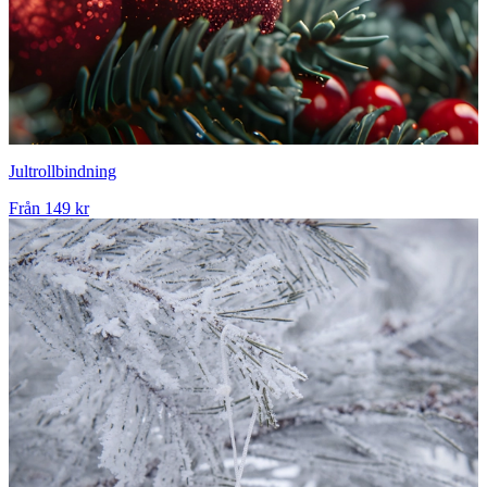
Jultrollbindning
Från
149 kr