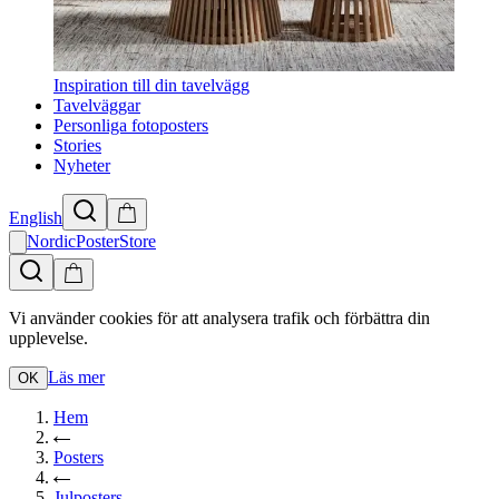
Inspiration till din tavelvägg
Tavelväggar
Personliga fotoposters
Stories
Nyheter
English
NordicPosterStore
Vi använder cookies för att analysera trafik och förbättra din
upplevelse.
Läs mer
OK
Hem
Posters
Julposters