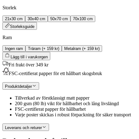
Storlek
21x30 cm
30x40 cm
50x70 cm
70x100 cm
Storleksguide
Ram
Ingen ram
Träram
(+
159 kr
)
Metalram
(+
159 kr
)
Lägg till i varukorgen
Fri frakt över 349 kr
FSC-certifierat papper för ett hållbart skogsbruk
Produktdetaljer
Tillverkad av förstklassigt matt papper
200 gsm (80 lb) vikt för hållbarhet och lång livslängd
FSC-certifierat papper för hållbarhet
Varje poster skickas i robust förpackning för säker transport
Leverans och returer