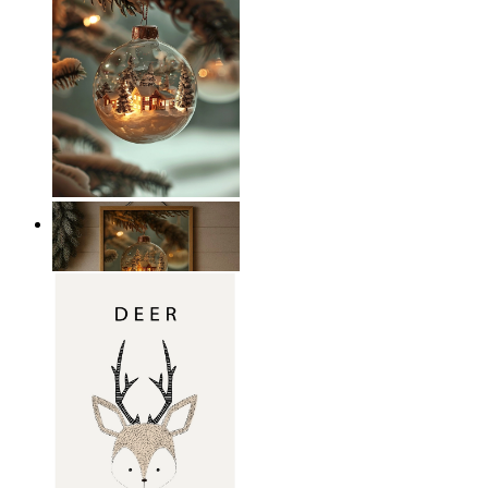
Vinterglans
Från
149 kr