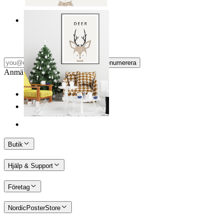
Nordisk hjort
Från
149 kr
Prenumerera
Anmäl dig till vårt Nyhetsbrev
Butik
Hjälp & Support
Företag
NordicPosterStore