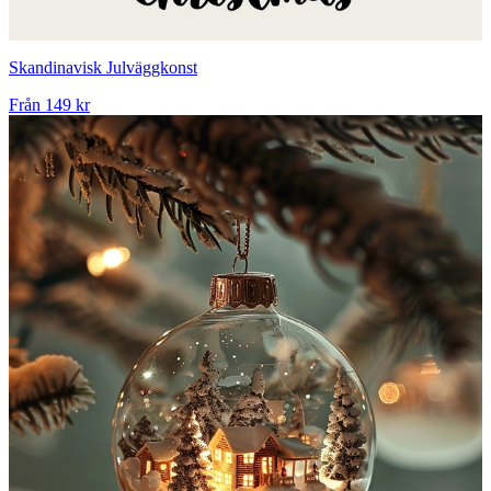
Skandinavisk Julväggkonst
Från
149 kr