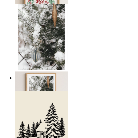
Från
149 kr
Vinterviskningar
Från
199 kr