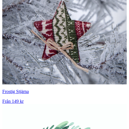
Frostig Stjärna
Från
149 kr