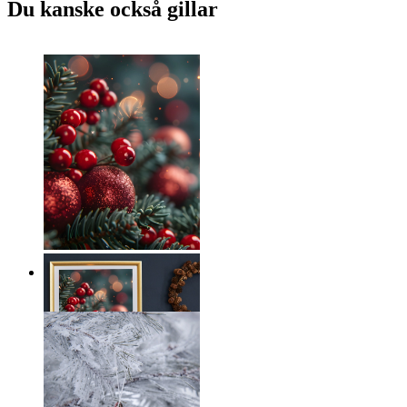
Du kanske också gillar
Jultrollbindning
Från
149 kr