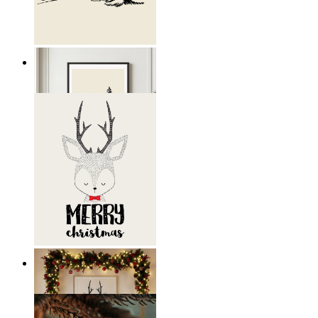
Nordisk fristad
Från
199 kr
Skandinavisk Julväggkonst
Från
149 kr