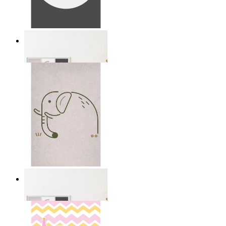
Little Deer
Från
149 kr
Calm Elephant
Från
149 kr