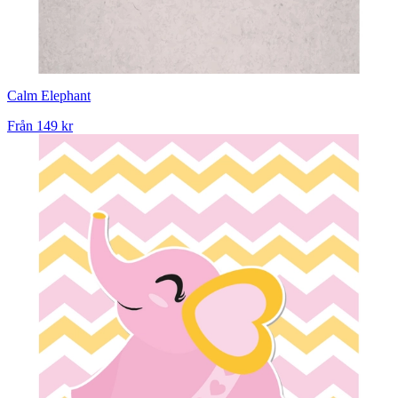
Calm Elephant
Från
149 kr