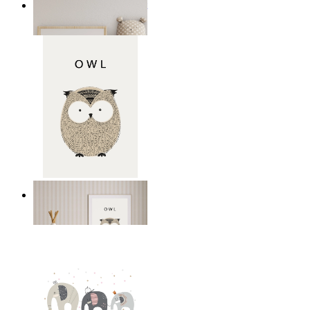
Minimal elefant barnkonst
Från
149 kr
Snäll uggla
Från
149 kr