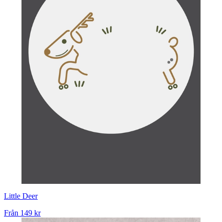
Little Deer
Från
149 kr