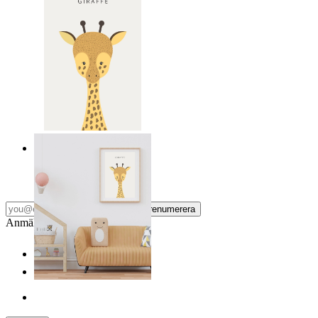
Snäll giraff
Från
149 kr
Prenumerera
Anmäl dig till vårt Nyhetsbrev