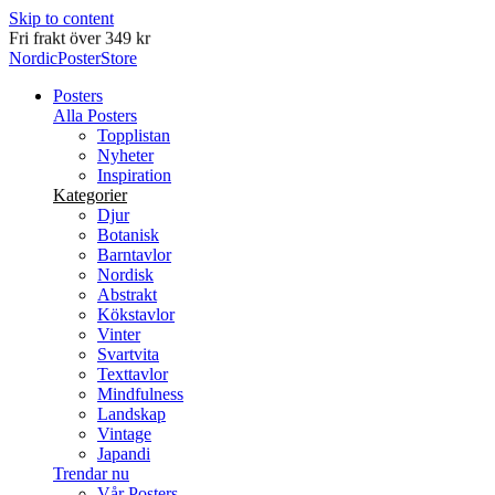
Skip to content
Leverans inom 2-5 arbetsdagar
NordicPosterStore
Posters
Alla Posters
Topplistan
Nyheter
Inspiration
Kategorier
Djur
Botanisk
Barntavlor
Nordisk
Abstrakt
Kökstavlor
Vinter
Svartvita
Texttavlor
Mindfulness
Landskap
Vintage
Japandi
Trendar nu
Vår Posters