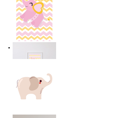
Glad elefant med hjärta
Från
149 kr