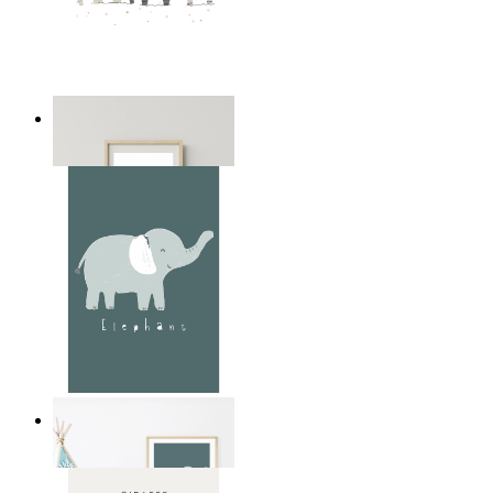
Lekfull elefant trio
Från
149 kr
Mjuk djungel elefant
Från
149 kr