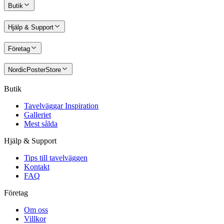
Butik
Hjälp & Support
Företag
NordicPosterStore
Butik
Tavelväggar Inspiration
Galleriet
Mest sålda
Hjälp & Support
Tips till tavelväggen
Kontakt
FAQ
Företag
Om oss
Villkor