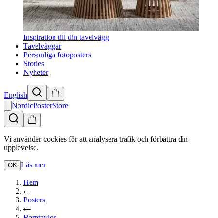
Inspiration till din tavelvägg
Tavelväggar
Personliga fotoposters
Stories
Nyheter
English
NordicPosterStore
Vi använder cookies för att analysera trafik och förbättra din
upplevelse.
Läs mer
OK
Hem
Posters
Barntavlor