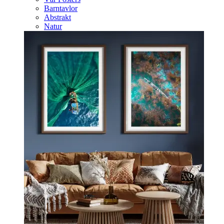
Barntavlor
Abstrakt
Natur