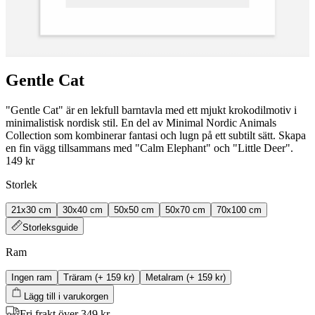
Gentle Cat
"Gentle Cat" är en lekfull barntavla med ett mjukt krokodilmotiv i
minimalistisk nordisk stil. En del av Minimal Nordic Animals
Collection som kombinerar fantasi och lugn på ett subtilt sätt. Skapa
en fin vägg tillsammans med "Calm Elephant" och "Little Deer".
149 kr
Storlek
21x30 cm
30x40 cm
50x50 cm
50x70 cm
70x100 cm
Storleksguide
Ram
Ingen ram
Träram
(+
159 kr
)
Metalram
(+
159 kr
)
Lägg till i varukorgen
Fri frakt över 349 kr