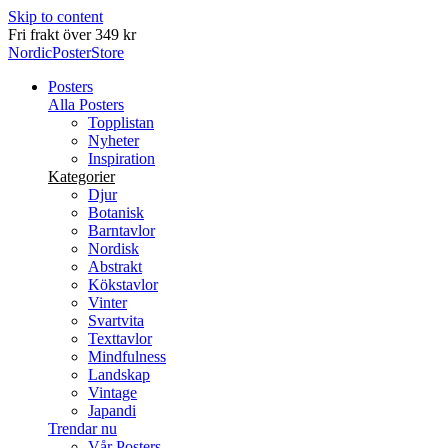
Skip to content
Fri frakt över 349 kr
NordicPosterStore
Posters
Alla Posters
Topplistan
Nyheter
Inspiration
Kategorier
Djur
Botanisk
Barntavlor
Nordisk
Abstrakt
Kökstavlor
Vinter
Svartvita
Texttavlor
Mindfulness
Landskap
Vintage
Japandi
Trendar nu
Vår Posters