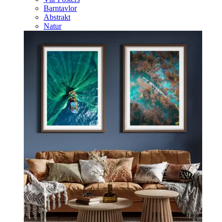
Barntavlor
Abstrakt
Natur