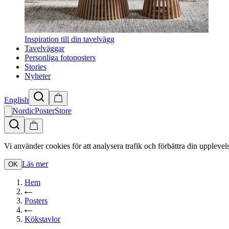
Inspiration till din tavelvägg
Tavelväggar
Personliga fotoposters
Stories
Nyheter
English
NordicPosterStore
Vi använder cookies för att analysera trafik och förbättra din upplevel
Läs mer
OK
Hem
Posters
Kökstavlor