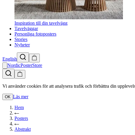
Inspiration till din tavelvägg
Tavelväggar
Personliga fotoposters
Stories
Nyheter
English
NordicPosterStore
Vi använder cookies för att analysera trafik och förbättra din upplevel
Läs mer
OK
Hem
Posters
Abstrakt