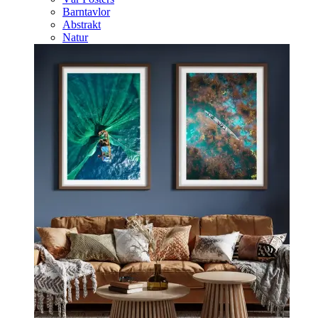
Barntavlor
Abstrakt
Natur