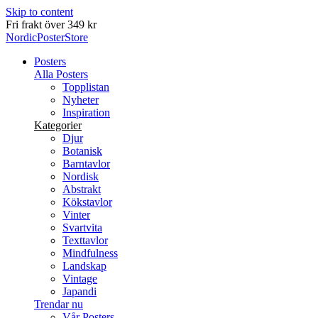
Skip to content
Fri frakt över 349 kr
NordicPosterStore
Posters
Alla Posters
Topplistan
Nyheter
Inspiration
Kategorier
Djur
Botanisk
Barntavlor
Nordisk
Abstrakt
Kökstavlor
Vinter
Svartvita
Texttavlor
Mindfulness
Landskap
Vintage
Japandi
Trendar nu
Vår Posters