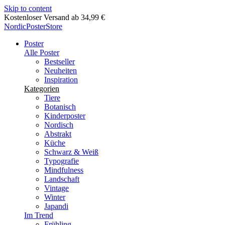
Skip to content
Lieferung in 2-5 Werktagen
NordicPosterStore
Poster
Alle Poster
Bestseller
Neuheiten
Inspiration
Kategorien
Tiere
Botanisch
Kinderposter
Nordisch
Abstrakt
Küche
Schwarz & Weiß
Typografie
Mindfulness
Landschaft
Vintage
Winter
Japandi
Im Trend
Frühling